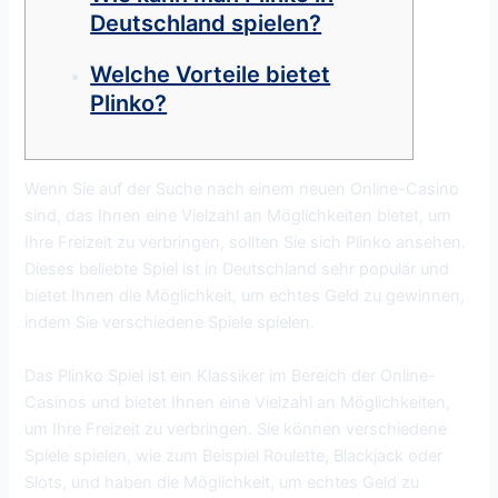
Deutschland spielen?
Welche Vorteile bietet
Plinko?
Wenn Sie auf der Suche nach einem neuen Online-Casino
sind, das Ihnen eine Vielzahl an Möglichkeiten bietet, um
Ihre Freizeit zu verbringen, sollten Sie sich Plinko ansehen.
Dieses beliebte Spiel ist in Deutschland sehr populär und
bietet Ihnen die Möglichkeit, um echtes Geld zu gewinnen,
indem Sie verschiedene Spiele spielen.
Das Plinko Spiel ist ein Klassiker im Bereich der Online-
Casinos und bietet Ihnen eine Vielzahl an Möglichkeiten,
um Ihre Freizeit zu verbringen. Sie können verschiedene
Spiele spielen, wie zum Beispiel Roulette, Blackjack oder
Slots, und haben die Möglichkeit, um echtes Geld zu