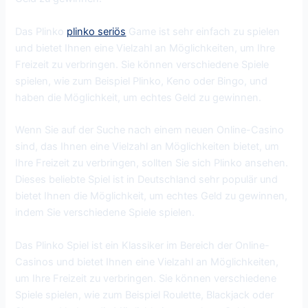
Das Plinko
plinko seriös
Game ist sehr einfach zu spielen
und bietet Ihnen eine Vielzahl an Möglichkeiten, um Ihre
Freizeit zu verbringen. Sie können verschiedene Spiele
spielen, wie zum Beispiel Plinko, Keno oder Bingo, und
haben die Möglichkeit, um echtes Geld zu gewinnen.
Wenn Sie auf der Suche nach einem neuen Online-Casino
sind, das Ihnen eine Vielzahl an Möglichkeiten bietet, um
Ihre Freizeit zu verbringen, sollten Sie sich Plinko ansehen.
Dieses beliebte Spiel ist in Deutschland sehr populär und
bietet Ihnen die Möglichkeit, um echtes Geld zu gewinnen,
indem Sie verschiedene Spiele spielen.
Das Plinko Spiel ist ein Klassiker im Bereich der Online-
Casinos und bietet Ihnen eine Vielzahl an Möglichkeiten,
um Ihre Freizeit zu verbringen. Sie können verschiedene
Spiele spielen, wie zum Beispiel Roulette, Blackjack oder