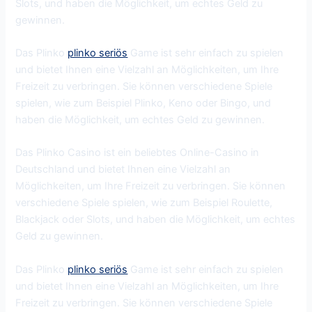
Slots, und haben die Möglichkeit, um echtes Geld zu
gewinnen.
Das Plinko
plinko seriös
Game ist sehr einfach zu spielen
und bietet Ihnen eine Vielzahl an Möglichkeiten, um Ihre
Freizeit zu verbringen. Sie können verschiedene Spiele
spielen, wie zum Beispiel Plinko, Keno oder Bingo, und
haben die Möglichkeit, um echtes Geld zu gewinnen.
Das Plinko Casino ist ein beliebtes Online-Casino in
Deutschland und bietet Ihnen eine Vielzahl an
Möglichkeiten, um Ihre Freizeit zu verbringen. Sie können
verschiedene Spiele spielen, wie zum Beispiel Roulette,
Blackjack oder Slots, und haben die Möglichkeit, um echtes
Geld zu gewinnen.
Das Plinko
plinko seriös
Game ist sehr einfach zu spielen
und bietet Ihnen eine Vielzahl an Möglichkeiten, um Ihre
Freizeit zu verbringen. Sie können verschiedene Spiele