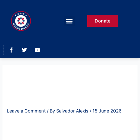
Skip
Post
to
navigation
Menu
content
Donate
OUR PASSION
OUR MISSION
F
T
Y
a
w
o
c
i
u
e
t
t
b
t
u
o
e
b
Plinko – kostenlos Online-
o
r
e
k
Casinos spielen in
-
f
Deutschland
Leave a Comment
/ By
Salvador Alexis
/
15 June 2026
Plinko – kostenlos Online-
Casinos spielen in