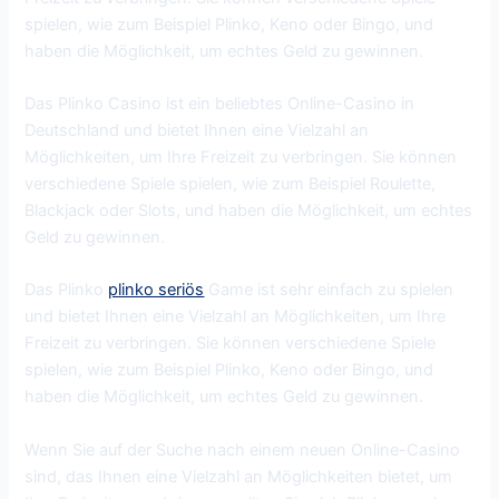
spielen, wie zum Beispiel Plinko, Keno oder Bingo, und
haben die Möglichkeit, um echtes Geld zu gewinnen.
Das Plinko Casino ist ein beliebtes Online-Casino in
Deutschland und bietet Ihnen eine Vielzahl an
Möglichkeiten, um Ihre Freizeit zu verbringen. Sie können
verschiedene Spiele spielen, wie zum Beispiel Roulette,
Blackjack oder Slots, und haben die Möglichkeit, um echtes
Geld zu gewinnen.
Das Plinko
plinko seriös
Game ist sehr einfach zu spielen
und bietet Ihnen eine Vielzahl an Möglichkeiten, um Ihre
Freizeit zu verbringen. Sie können verschiedene Spiele
spielen, wie zum Beispiel Plinko, Keno oder Bingo, und
haben die Möglichkeit, um echtes Geld zu gewinnen.
Wenn Sie auf der Suche nach einem neuen Online-Casino
sind, das Ihnen eine Vielzahl an Möglichkeiten bietet, um