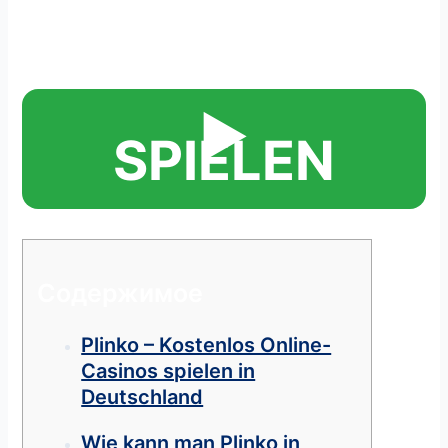
Deutschland
▶️
SPIELEN
Содержимое
Plinko – Kostenlos Online-
Casinos spielen in
Deutschland
Wie kann man Plinko in