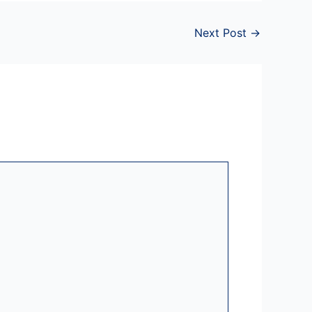
Next Post
→