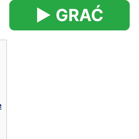
▶️ GRAĆ
e