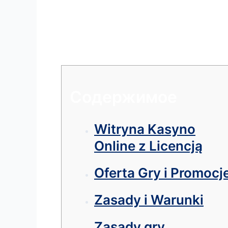
Содержимое
Witryna Kasyno
Online z Licencją
Oferta Gry i Promocj
Zasady i Warunki
Zasady gry