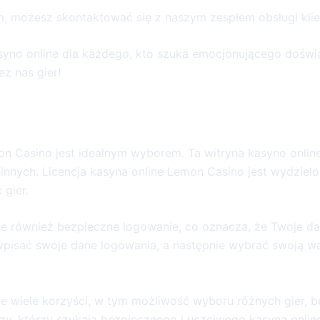
em, możesz skontaktować się z naszym zespłem obsługi klie
syno online dla każdego, kto szuka emocjonującego doświa
ez nas gier!
e z Licencją
emon Casino jest idealnym wyborem. Ta witryna kasyno onlin
e innych. Licencja kasyna online Lemon Casino jest wydzie
gier.
e również bezpieczne logowanie, co oznacza, że Twoje dan
wpisać swoje dane logowania, a następnie wybrać swoją wa
e wiele korzyści, w tym możliwość wyboru różnych gier, b
aczy, którzy szukają bezpiecznego i uczciwego kasyna onlin