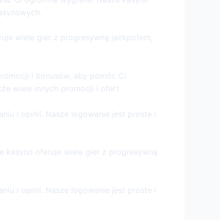
kasynowych.
uje wiele gier z progresywną jackpotem,
 promocji i bonusów, aby pomóc Ci
e wiele innych promocji i ofert.
u i opinii. Nasze logowanie jest proste i
 kasyno oferuje wiele gier z progresywną
u i opinii. Nasze logowanie jest proste i