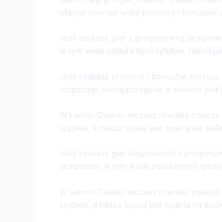
oferuje również wiele promocji i bonusów
Jeśli szukasz gier z progresywną jackpote
w tym wiele popularnych tytułów, takich ja
Jeśli szukasz promocji i bonusów, możesz
rozpocząć swoją przygodę w świecie gier k
W Lemon Casino, możesz również znaleźć wi
szybkie, a nasza opinia jest oparta na doś
Jeśli szukasz gier kasynowych z progresy
jackpotem, w tym wiele popularnych tytułów
W Lemon Casino, możesz również znaleźć wi
szybkie, a nasza opinia jest oparta na doś