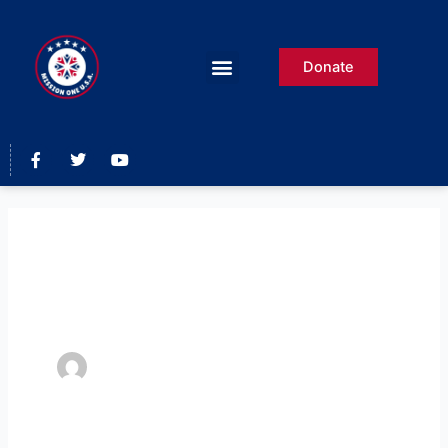
Skip
Post
to
pagination
Menu
content
Donate
OUR PASSION
OUR MISSION
F
T
Y
a
w
o
c
i
u
e
t
t
b
t
u
o
e
b
o
r
e
k
Author name: Salvador
-
f
Alexis