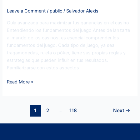
para
Leave a Comment
/
public
/
Salvador Alexis
maximizar
tus
Guía avanzada para maximizar tus ganancias en el casino
ganancias
Entendiendo los fundamentos del juego Antes de lanzarte
en
al mundo de los casinos, es esencial comprender los
el
fundamentos del juego. Cada tipo de juego, ya sea
casino
tragamonedas, ruleta o póker, tiene sus propias reglas y
estrategias que pueden influir en tus resultados.
Familiarizarse con estos aspectos
Read More »
1
2
…
118
Next
→