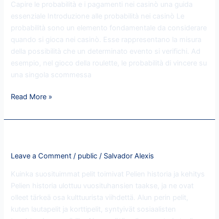
Capire le probabilità e i pagamenti nei casinò una guida
pagamenti
essenziale Introduzione alle probabilità nei casinò Le
nei
probabilità sono un elemento fondamentale da considerare
casinò
quando si gioca nei casinò. Esse rappresentano la misura
una
della possibilità che un determinato evento si verifichi. Ad
guida
esempio, nel gioco della roulette, le probabilità di vincere su
essenziale
una singola scommessa
Read More »
Kuinka suosituimmat pelit toimivat
Kuinka
suosituimmat
Leave a Comment
/
public
/
Salvador Alexis
pelit
toimivat
Kuinka suosituimmat pelit toimivat Pelien historia ja kehitys
Pelien historia ulottuu vuosituhansien taakse, ja ne ovat
olleet tärkeä osa kulttuurista viihdettä. Alun perin pelit,
kuten lautapelit ja korttipelit, syntyivät sosiaalisten