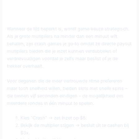
De juiste game kiezen voor een
Lightning Round
Wanneer de tijd beperkt is, wordt game‑keuze strategisch.
Als je grote multipliers na minder dan een minuut wilt
behalen, zijn crash games je go‑to omdat ze directe payout
multipliers bieden die je inzet kunnen verdubbelen of
verdrievoudigen voordat je zelfs maar beslist of je de
trekker overhaalt.
Voor degenen die de meer vertrouwde ritme prefereren
maar toch snelheid willen, bieden slots met snelle spins –
die binnen vijf seconden eindigen – de mogelijkheid om
meerdere rondes in één minuut te spelen.
Kies “Crash” → zet inzet op $5.
Bekijk de multiplier stijgen → besluit uit te cashen bij
$3x.