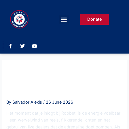
Skip
Post
to
navigation
Menu
content
Donate
OUR PASSION
OUR MISSION
F
T
Y
a
w
o
c
i
u
e
t
t
b
t
u
o
e
b
Roobet Casino: Spannende
o
r
e
k
Slots en Snelle Winsten voor
-
f
de Snel‑Pace Speler
By
Salvador Alexis
/
26 June 2026
Het moment dat je inlogt bij Roobet, is de energie voelbaar
– een wervelwind van reels, flikkerende lichten en het
gebrul van live dealers dat de adrenaline doet pompen. Als