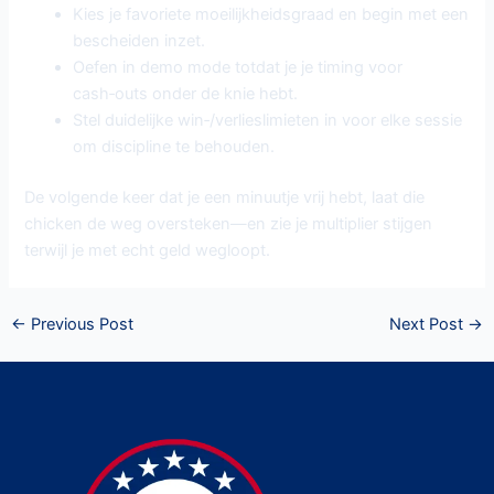
Kies je favoriete moeilijkheidsgraad en begin met een
bescheiden inzet.
Oefen in demo mode totdat je je timing voor
cash‑outs onder de knie hebt.
Stel duidelijke win‑/verlieslimieten in voor elke sessie
om discipline te behouden.
De volgende keer dat je een minuutje vrij hebt, laat die
chicken de weg oversteken—en zie je multiplier stijgen
terwijl je met echt geld wegloopt.
←
Previous Post
Next Post
→