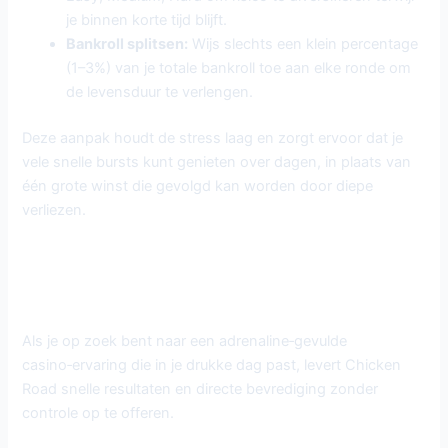
je binnen korte tijd blijft.
Bankroll splitsen:
Wijs slechts een klein percentage
(1–3%) van je totale bankroll toe aan elke ronde om
de levensduur te verlengen.
Deze aanpak houdt de stress laag en zorgt ervoor dat je
vele snelle bursts kunt genieten over dagen, in plaats van
één grote winst die gevolgd kan worden door diepe
verliezen.
Durf te Springen – Speel
Vandaag Nog Chicken Road!
Als je op zoek bent naar een adrenaline‑gevulde
casino‑ervaring die in je drukke dag past, levert Chicken
Road snelle resultaten en directe bevrediging zonder
controle op te offeren.