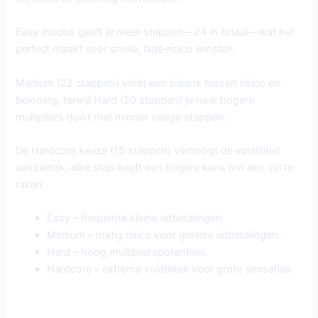
Easy modus geeft je meer stappen—24 in totaal—wat het
perfect maakt voor snelle, lage‑risico winsten.
Medium (22 stappen) vindt een balans tussen risico en
beloning, terwijl Hard (20 stappen) je naar hogere
multipliers duwt met minder veilige stappen.
De Hardcore keuze (15 stappen) verhoogt de volatiliteit
aanzienlijk; elke stap heeft een hogere kans om een val te
raken.
Easy – frequente kleine uitbetalingen.
Medium – matig risico voor grotere uitbetalingen.
Hard – hoog multiplierspotentieel.
Hardcore – extreme volatiliteit voor grote sensaties.
Mobiele Meesterschap – Spelen