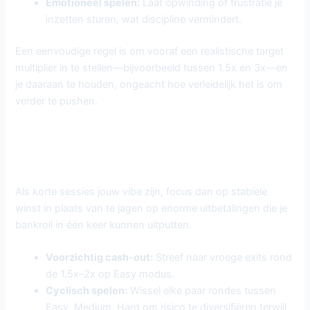
Emotioneel spelen:
Laat opwinding of frustratie je
inzetten sturen, wat discipline vermindert.
Een eenvoudige regel is om vooraf een realistische target
multiplier in te stellen—bijvoorbeeld tussen 1.5x en 3x—en
je daaraan te houden, ongeacht hoe verleidelijk het is om
verder te pushen.
Strategieën voor Consistente
Snelle Winsten
Als korte sessies jouw vibe zijn, focus dan op stabiele
winst in plaats van te jagen op enorme uitbetalingen die je
bankroll in één keer kunnen uitputten.
Voorzichtig cash‑out:
Streef naar vroege exits rond
de 1.5x–2x op Easy modus.
Cyclisch spelen:
Wissel elke paar rondes tussen
Easy, Medium, Hard om risico te diversifiëren terwijl