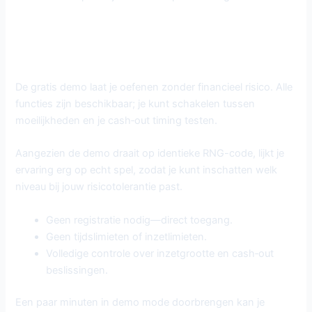
Demo Mode – Test Je Timing
Voordat Je Inzet
De gratis demo laat je oefenen zonder financieel risico. Alle
functies zijn beschikbaar; je kunt schakelen tussen
moeilijkheden en je cash‑out timing testen.
Aangezien de demo draait op identieke RNG-code, lijkt je
ervaring erg op echt spel, zodat je kunt inschatten welk
niveau bij jouw risicotolerantie past.
Geen registratie nodig—direct toegang.
Geen tijdslimieten of inzetlimieten.
Volledige controle over inzetgrootte en cash‑out
beslissingen.
Een paar minuten in demo mode doorbrengen kan je