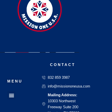
CONTACT
832 859 3987
MENU
info@missiononeusa.com
Menu
Mailing Address:
10303 Northwest
Our Passion
Our Mission
Freeway Suite 200