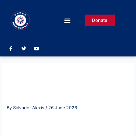
Skip
Post
to
navigation
Menu
content
Donate
OUR PASSION
OUR MISSION
F
T
Y
a
w
o
c
i
u
e
t
t
b
t
u
o
e
b
Chicken Road – De
o
r
e
k
Snel‑Pace Crash Game Die
-
f
Je Op Je Toes Houdt
By
Salvador Alexis
/
26 June 2026
Overzicht van Chicken Road en
de Quick‑Play Ervaring