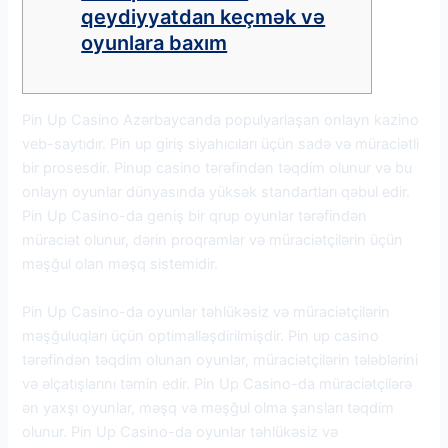
qeydiyyatdan keçmək və
oyunlara baxım
Pin Up Casino Azərbaycanda populyarlaşan onlayn kazino
veb-saytıdır. Pin up giriş siyahıcıları üçün sadə və müraciətli
bir prosesdir. Pinup casino tərəfindən təqdim olunur və bu
onlayn oyunlar dünyasında yüksək standartları qəbul edir.
Pin Up Casino-da geniş bir qrup oyunlar tərəfindən
müraciət olunur, dərin proqramlar və müraciətçilərin üçün
məşğul olan məşq sistemidir.
Pin Up Casino-da oyunlar təhlükəsiz və müraciətçilərin
məşğuluqları üçün optimalləşdirilmişdir. Pin up casino
tərəfindən təqdim olunan oyunlar, müraciətçilərin tələblərini
və əlçatışlarını təmin edir. Pin Up Casino-da müraciətçilərə
ən yaxşı oyunlar, məşq və məşğul olma şansları təqdim
olunur. Pin Up Casino-da oyunlar təhlükəsiz və