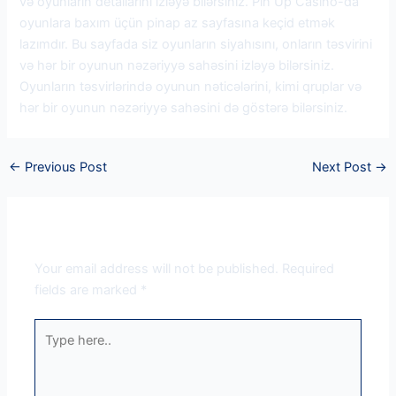
və oyunların detallarını izləyə bilərsiniz. Pin Up Casino-da
oyunlara baxım üçün pinap az sayfasına keçid etmək
lazımdır. Bu sayfada siz oyunların siyahısını, onların təsvirini
və hər bir oyunun nəzəriyyə sahəsini izləyə bilərsiniz.
Oyunların təsvirlərində oyunun nəticələrini, kimi qruplar və
hər bir oyunun nəzəriyyə sahəsini də göstərə bilərsiniz.
←
Previous Post
Next Post
→
Leave a Comment
Your email address will not be published.
Required
fields are marked
*
Type
here..