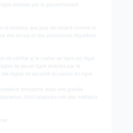
n ligne établies par le gouvernement
 et le roulette, aux jeux de hasard comme le
 que des bonus et des promotions régulières
 de vérifier si le casino en ligne est légal
règles de jeu en ligne établies par le
 les règles de sécurité du casino en ligne.
écurisée et amusante, avec une grande
nsparentes. Voici quelques-uns des meilleurs
nner