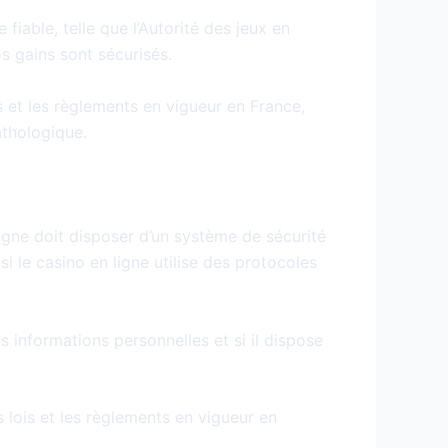
e fiable, telle que l’Autorité des jeux en
s gains sont sécurisés.
s et les règlements en vigueur en France,
athologique.
igne doit disposer d’un système de sécurité
i le casino en ligne utilise des protocoles
os informations personnelles et si il dispose
 lois et les règlements en vigueur en