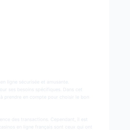
 en ligne sécurisée et amusante.
 pour ses besoins spécifiques. Dans cet
es à prendre en compte pour choisir le bon
rence des transactions. Cependant, il est
casinos en ligne français sont ceux qui ont