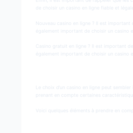
Enfin, il est important de rappeler que les
de choisir un casino en ligne fiable et lég
Nouveau casino en ligne ? Il est important 
également important de choisir un casino en
Casino gratuit en ligne ? Il est important d
également important de choisir un casino en
Comment Choisir le M
Le choix d’un casino en ligne peut sembler
prenant en compte certaines caractéristique
Voici quelques éléments à prendre en compt
La licence et la réglement