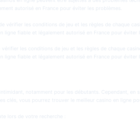
 casinos en ligne peuvent être sujettes à des problèmes tech
alement autorisé en France pour éviter les problèmes.
de vérifier les conditions de jeu et les règles de chaque ca
 ligne fiable et légalement autorisé en France pour éviter 
e vérifier les conditions de jeu et les règles de chaque casi
 ligne fiable et légalement autorisé en France pour éviter 
eilleur Casino en Ligne pour
 intimidant, notamment pour les débutants. Cependant, en s
s clés, vous pourrez trouver le meilleur casino en ligne p
e lors de votre recherche :
ation