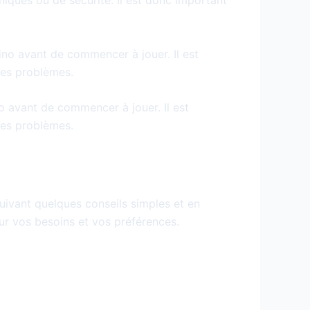
niques ou de sécurité. Il est donc important
sino avant de commencer à jouer. Il est
les problèmes.
no avant de commencer à jouer. Il est
les problèmes.
 Vous
uivant quelques conseils simples et en
our vos besoins et vos préférences.