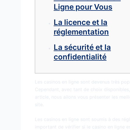
Ligne pour Vous
La licence et la
réglementation
La sécurité et la
confidentialité
Les casinos en ligne sont devenus très popu
Cependant, avec tant de choix disponibles, i
article, nous allons vous présenter les meil
site.
Les casinos en ligne sont soumis à des régl
important de vérifier si le casino en ligne 