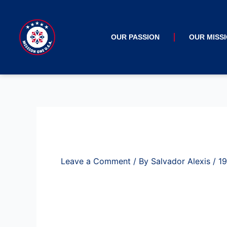
Skip
Post
to
navigation
content
OUR PASSION
OUR MISS
Meilleur Casino en Li
Leave a Comment
/ By
Salvador Alexis
/
1
Meilleur Casino e