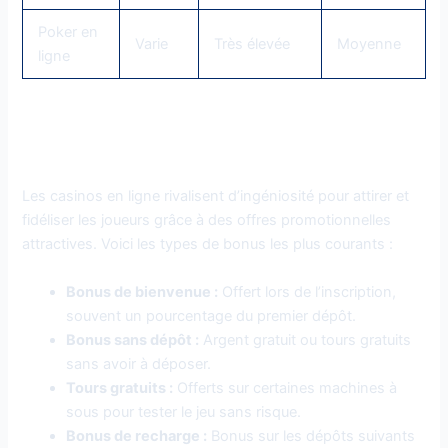
Poker en
Varie
Très élevée
Moyenne
ligne
Les bonus et promotions à ne
pas manquer
Les casinos en ligne rivalisent d’ingéniosité pour attirer et
fidéliser les joueurs grâce à des offres promotionnelles
attractives. Voici les types de bonus les plus courants :
Bonus de bienvenue :
Offert lors de l’inscription,
souvent un pourcentage du premier dépôt.
Bonus sans dépôt :
Argent gratuit ou tours gratuits
sans avoir à déposer.
Tours gratuits :
Offerts sur certaines machines à
sous pour tester le jeu sans risque.
Bonus de recharge :
Bonus sur les dépôts suivants