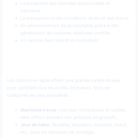
La protection des données personnelles et
bancaires
La transparence des conditions de jeu et des bonus
Un environnement de jeu équitable grâce à des
générateurs de nombres aléatoires certifiés
Un service client réactif et compétent
Les types de jeux proposés sur
les casinos en ligne
Les casinos en ligne offrent une grande variété de jeux
pour satisfaire tous les profils de joueurs. Voici les
catégories les plus populaires :
Machines à sous :
Les plus nombreuses et variées,
elles offrent souvent des jackpots progressifs.
Jeux de table :
Roulette, blackjack, baccarat, poker,
etc., pour les amateurs de stratégie.