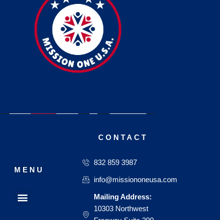
CONTACT
832 859 3987
MENU
info@missiononeusa.com
Menu
Mailing Address:
10303 Northwest
Our Passion
Our Mission