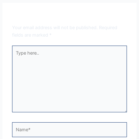
Leave a Comment
Your email address will not be published.
Required
fields are marked
*
Type
here..
Name*