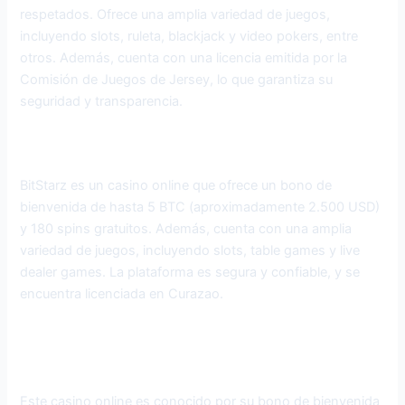
respetados. Ofrece una amplia variedad de juegos,
incluyendo slots, ruleta, blackjack y video pokers, entre
otros. Además, cuenta con una licencia emitida por la
Comisión de Juegos de Jersey, lo que garantiza su
seguridad y transparencia.
2. Casino online con bono gratis:
BitStarz
BitStarz es un casino online que ofrece un bono de
bienvenida de hasta 5 BTC (aproximadamente 2.500 USD)
y 180 spins gratuitos. Además, cuenta con una amplia
variedad de juegos, incluyendo slots, table games y live
dealer games. La plataforma es segura y confiable, y se
encuentra licenciada en Curazao.
3. Mejor casino online:
Casino online con
bono sin depósito
Este casino online es conocido por su bono de bienvenida