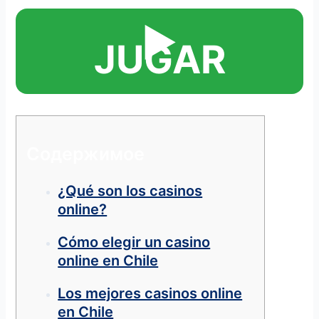
▶️
JUGAR
Содержимое
¿Qué son los casinos
online?
Cómo elegir un casino
online en Chile
Los mejores casinos online
en Chile