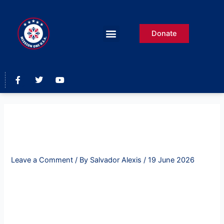
Skip
Post
to
navigation
Menu
content
Donate
OUR PASSION
OUR MISSION
F
T
Y
a
w
o
c
i
u
e
t
t
b
t
u
o
e
b
Guía de casinos online en
o
r
e
k
Chile
-
f
Leave a Comment
/ By
Salvador Alexis
/
19 June 2026
Guía de casinos online en
Chile