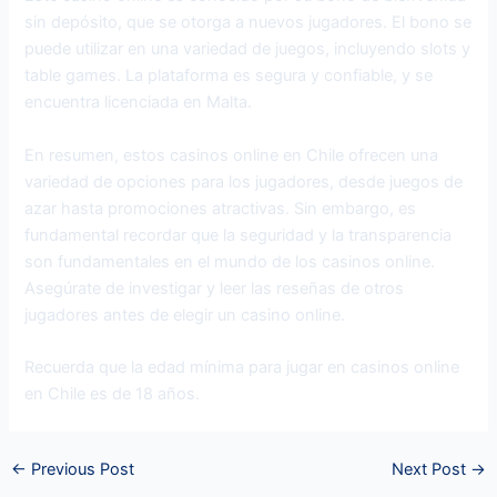
sin depósito, que se otorga a nuevos jugadores. El bono se
puede utilizar en una variedad de juegos, incluyendo slots y
table games. La plataforma es segura y confiable, y se
encuentra licenciada en Malta.
En resumen, estos casinos online en Chile ofrecen una
variedad de opciones para los jugadores, desde juegos de
azar hasta promociones atractivas. Sin embargo, es
fundamental recordar que la seguridad y la transparencia
son fundamentales en el mundo de los casinos online.
Asegúrate de investigar y leer las reseñas de otros
jugadores antes de elegir un casino online.
Recuerda que la edad mínima para jugar en casinos online
en Chile es de 18 años.
←
Previous Post
Next Post
→