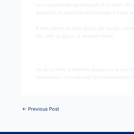
La componente sportsbook di Evobet offre 
giocatori di piazzare scommesse a metà t
Il live casino include giochi da tavolo co
allo stile di gioco di sessioni brevi.
Ottieni il Tuo Bonus 
Se sei pronto a mettere alla prova la tua fort
benvenuto—ricorda solo di impostare limiti c
←
Previous Post