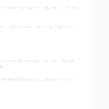
t ricorda sottilmente ai giocatori la durata
risucchiato in una maratona più lunga che
ievi Rapidi
ute come Bitcoin—significa che i depositi
miti.
ente allettanti perché bypassano i ritardi