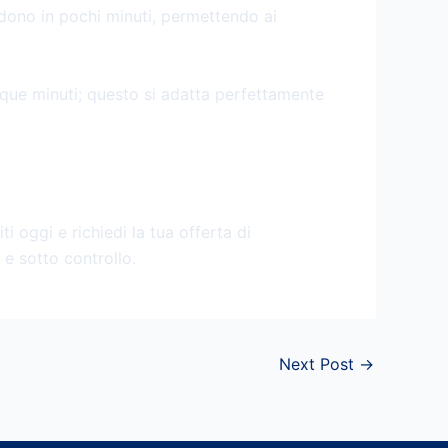
dono in pochi minuti, permettendo ai
nque minuti; questo si adatta perfettamente
ti oggi e richiedi la tua offerta di
 e sotto controllo.
Next Post
→