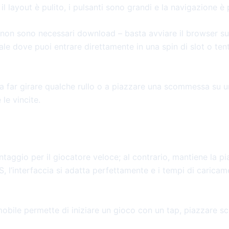
l layout è pulito, i pulsanti sono grandi e la navigazione è 
 non sono necessari download – basta avviare il browser su 
ale dove puoi entrare direttamente in una spin di slot o ten
i a far girare qualche rullo o a piazzare una scommessa su u
le vincite.
-First in Movimento
taggio per il giocatore veloce; al contrario, mantiene la pi
, l’interfaccia si adatta perfettamente e i tempi di carica
a mobile permette di iniziare un gioco con un tap, piazzare 