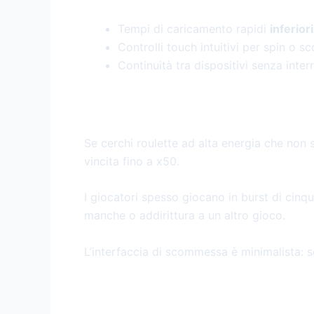
Tempi di caricamento rapidi
inferior
Controlli touch intuitivi per spin o 
Continuità tra dispositivi senza inter
3. Lightning Roulette
Se cerchi roulette ad alta energia che non s
vincita fino a x50.
I giocatori spesso giocano in burst di cinqu
manche o addirittura a un altro gioco.
L’interfaccia di scommessa è minimalista: sc
4. Crash Games che T