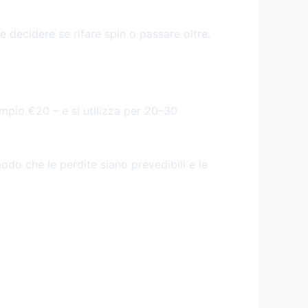
e decidere se rifare spin o passare oltre.
i
empio €20 – e si utilizza per 20–30
modo che le perdite siano prevedibili e le
oce