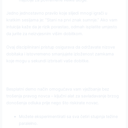
Jedno jednostavno pravilo koje slijedi mnogi igrači u
kratkim sesijama je: “Stani na prvi znak sumnje.” Ako vam
intuicija kaže da je rizik porastao, odmah isplatite umjesto
da jurite za neizvjesnim višim dobitkom.
Ovaj disciplinirani pristup osigurava da održavate nizove
dobitaka i istovremeno smanjujete izloženost zamkama
koje mogu u sekundi izbrisati vaše dobitke.
Demo igra: brza krivulja učenja
Besplatni demo način omogućava vam vježbanje bez
trošenja pravog novca – ključni alat za savladavanje brzog
donošenja odluka prije nego što riskirate novac.
Možete eksperimentirati sa sva četiri stupnja težine
paralelno.