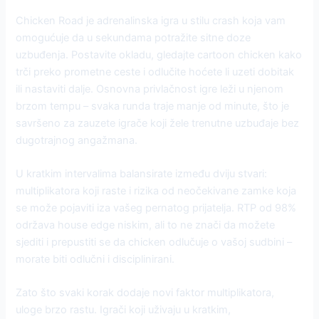
Chicken Road je adrenalinska igra u stilu crash koja vam
omogućuje da u sekundama potražite sitne doze
uzbuđenja. Postavite okladu, gledajte cartoon chicken kako
trči preko prometne ceste i odlučite hoćete li uzeti dobitak
ili nastaviti dalje. Osnovna privlačnost igre leži u njenom
brzom tempu – svaka runda traje manje od minute, što je
savršeno za zauzete igrače koji žele trenutne uzbuđaje bez
dugotrajnog angažmana.
U kratkim intervalima balansirate između dviju stvari:
multiplikatora koji raste i rizika od neočekivane zamke koja
se može pojaviti iza vašeg pernatog prijatelja. RTP od 98%
održava house edge niskim, ali to ne znači da možete
sjediti i prepustiti se da chicken odlučuje o vašoj sudbini –
morate biti odlučni i disciplinirani.
Zato što svaki korak dodaje novi faktor multiplikatora,
uloge brzo rastu. Igrači koji uživaju u kratkim,