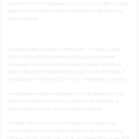
visokointenzivnim sesijama često počinju s malim ulogom i
igraju dok ne dosegnu ciljani multiplikator prije nego što
isplate dobitak.
Kako igra oživljava Road
Vizualna paleta je svijetla i cartoonish – chicken u jarko
žutom šeširu prelazi prometnu cestu punu skrivenih
poklopaca i peći koje prijete da ga progutaju. Sučelje je
čisto: veliki brojač multiplikatora nalazi se iznad mreže, a
dva gumba –
Continue
i
Cash Out
– smještena su na dnu.
Na mobilnim uređajima dodirne kontrole djeluju prirodno;
tapom pomaknete chicken za jedan korak naprijed, a
drugim tapom odmah možete isplatiti dobitak.
Primijetit ćete da se svaka skrivena zamka pretvara u
crvenu kada je na putu da se pojavi, ali tek nakon što je
chicken prošao pored nje – to je dio napetosti koji vas drži