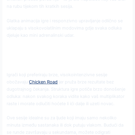
na rubu tijekom tih kratkih sesija.
Glatka animacija igre i responzivno upravljanje odlično se
uklapaju s visokovolatilnim modovima gdje svaka odluka
djeluje kao mini adrenalinski udar.
Zašto kratke sesije osvajaju
igrače
Igrači koji preferiraju brze, visokointenzivne sesije
obožavaju
Chicken Road
jer pruža brze rezultate bez
dugotrajnog čekanja. Struktura igre potiče brzo donošenje
odluka: nakon svakog koraka vidite kako vaš multiplikator
raste i morate odlučiti hoćete li ići dalje ili uzeti novac.
Ove sesije idealne su za ljude koji imaju samo nekoliko
minuta između sastanaka ili dok putuju vlakom. Budući da
se runde završavaju u sekundama, možete odigrati