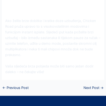
Počnite svoju brzu Chicken Road
avanturu odmah!
Ako želite brze dobitke i kratke doze uzbuđenja, Chicken
Road pruža upravo to s visokovolatilnim modovima i
funkcijom instant isplate. Sljedeći put kada poželite brzi
uzbuđaj – bilo između sastanaka ili tijekom pauze za ručak –
uzmite telefon, uđite u demo mode, postavite skromni cilj
multiplikatora i neka ti mali chipovi množe dok ne bude
prekasno.
Vaša sljedeća brza pobjeda može biti samo jedan dodir
daleko – ne čekajte više!
←
Previous Post
Next Post
→