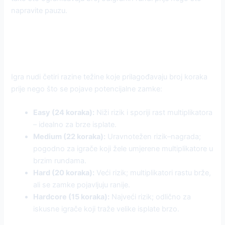
napravite pauzu.
Odabir pravog stupnja težine za
brze dobitke
Igra nudi četiri razine težine koje prilagođavaju broj koraka
prije nego što se pojave potencijalne zamke:
Easy (24 koraka):
Niži rizik i sporiji rast multiplikatora
– idealno za brze isplate.
Medium (22 koraka):
Uravnotežen rizik–nagrada;
pogodno za igrače koji žele umjerene multiplikatore u
brzim rundama.
Hard (20 koraka):
Veći rizik; multiplikatori rastu brže,
ali se zamke pojavljuju ranije.
Hardcore (15 koraka):
Najveći rizik; odlično za
iskusne igrače koji traže velike isplate brzo.