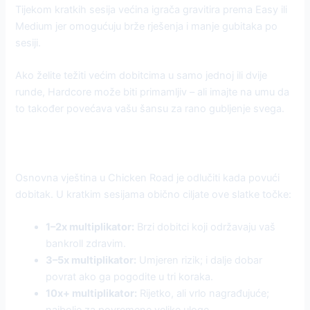
Tijekom kratkih sesija većina igrača gravitira prema Easy ili
Medium jer omogućuju brže rješenja i manje gubitaka po
sesiji.
Ako želite težiti većim dobitcima u samo jednoj ili dvije
runde, Hardcore može biti primamljiv – ali imajte na umu da
to također povećava vašu šansu za rano gubljenje svega.
Vrijeme isplate: Slatka točka
Osnovna vještina u Chicken Road je odlučiti kada povući
dobitak. U kratkim sesijama obično ciljate ove slatke točke:
1–2x multiplikator:
Brzi dobitci koji održavaju vaš
bankroll zdravim.
3–5x multiplikator:
Umjeren rizik; i dalje dobar
povrat ako ga pogodite u tri koraka.
10x+ multiplikator:
Rijetko, ali vrlo nagrađujuće;
najbolje za povremene velike uloge.