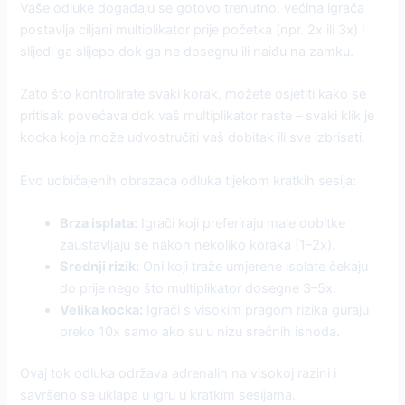
Vaše odluke događaju se gotovo trenutno: većina igrača
postavlja ciljani multiplikator prije početka (npr. 2x ili 3x) i
slijedi ga slijepo dok ga ne dosegnu ili naiđu na zamku.
Zato što kontrolirate svaki korak, možete osjetiti kako se
pritisak povećava dok vaš multiplikator raste – svaki klik je
kocka koja može udvostručiti vaš dobitak ili sve izbrisati.
Evo uobičajenih obrazaca odluka tijekom kratkih sesija:
Brza isplata:
Igrači koji preferiraju male dobitke
zaustavljaju se nakon nekoliko koraka (1–2x).
Srednji rizik:
Oni koji traže umjerene isplate čekaju
do prije nego što multiplikator dosegne 3–5x.
Velika kocka:
Igrači s visokim pragom rizika guraju
preko 10x samo ako su u nizu srećnih ishoda.
Ovaj tok odluka održava adrenalin na visokoj razini i
savršeno se uklapa u igru u kratkim sesijama.