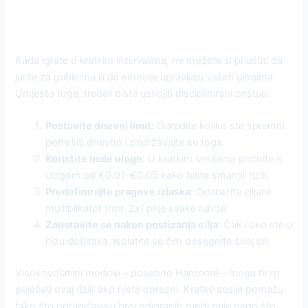
Upravljanje rizikom u hodu
Kada igrate u kratkim intervalima, ne možete si priuštiti da
jurite za gubicima ili da emocije upravljaju vašim ulogima.
Umjesto toga, trebali biste usvojiti disciplinirani pristup:
Postavite dnevni limit:
Odredite koliko ste spremni
potrošiti dnevno i pridržavajte se toga.
Koristite male uloge:
U kratkim sesijama počnite s
ulogom od €0.01–€0.05 kako biste smanjili rizik.
Predefinirajte pragove izlaska:
Odaberite ciljani
multiplikator (npr. 2x) prije svake runde.
Zaustavite se nakon postizanja cilja:
Čak i ako ste u
nizu dobitaka, isplatite se čim dosegnite svoj cilj.
Visokovolatilni modovi – posebno Hardcore – mogu brzo
pojačati ovaj rizik ako niste oprezni. Kratke sesije pomažu
tako što ograničavaju broj odigranih rundi prije nego što