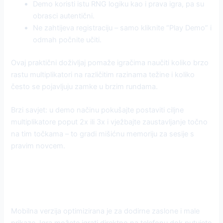
Demo koristi istu RNG logiku kao i prava igra, pa su
obrasci autentični.
Ne zahtijeva registraciju – samo kliknite “Play Demo” i
odmah počnite učiti.
Ovaj praktični doživljaj pomaže igračima naučiti koliko brzo
rastu multiplikatori na različitim razinama težine i koliko
često se pojavljuju zamke u brzim rundama.
Brzi savjet: u demo načinu pokušajte postaviti ciljne
multiplikatore poput 2x ili 3x i vježbajte zaustavljanje točno
na tim točkama – to gradi mišićnu memoriju za sesije s
pravim novcem.
Mobilno savršenstvo za sesije u
pokretu
Mobilna verzija optimizirana je za dodirne zaslone i male