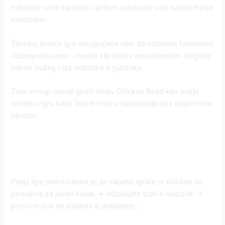
nekoliko rundi zaredom i pritom održavati svoj bankroll pod
kontrolom.
Štoviše, kratka igra omogućava vam da ostanete fokusirani
i izbjegnete umor – manje ste skloni emocionalnim ulogima
nakon dužeg niza dobitaka ili gubitaka.
Zato mnogi casual igrači biraju Chicken Road kao svoju
omiljenu igru kada žele trenutnu satisfakciju bez dugoročne
obveze.
Korak-po-korak tok odluka u
brzoj igri
Petlja igre jednostavna je, ali napeta: igrate → chicken se
pomakne za jedan korak → odlučujete stati ili nastaviti →
ponoviti dok ne izgubite ili pobijedite.