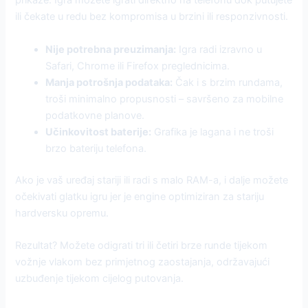
prikaze. Igra možete igrati direktno na telefonu dok putujete
ili čekate u redu bez kompromisa u brzini ili responzivnosti.
Nije potrebna preuzimanja:
Igra radi izravno u
Safari, Chrome ili Firefox preglednicima.
Manja potrošnja podataka:
Čak i s brzim rundama,
troši minimalno propusnosti – savršeno za mobilne
podatkovne planove.
Učinkovitost baterije:
Grafika je lagana i ne troši
brzo bateriju telefona.
Ako je vaš uređaj stariji ili radi s malo RAM-a, i dalje možete
očekivati glatku igru jer je engine optimiziran za stariju
hardversku opremu.
Rezultat? Možete odigrati tri ili četiri brze runde tijekom
vožnje vlakom bez primjetnog zaostajanja, održavajući
uzbuđenje tijekom cijelog putovanja.