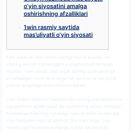
o‘yin siyosatini amalga
oshirishning afzalliklari
1win rasmiy saytida
mas’uliyatli o‘yin siyosati
1win yukle va 1win rasmiy saytiga tashrif buyurib, siz
o‘zining sevimli o‘yinlaringizni o‘ynashni boshlashingiz
mumkin. 1win yuklab olish orqali sizning qurilmangizga
o‘rnatiladigan mobil ilova sizga har qachon va har joyda
o‘yinlar dunyosiga kirish imkonini beradi.
1win onlayn kazino O‘zbekistonda o‘zining mas’uliyatli o‘yin
siyosati bilan ajralib turadi. Bu siyosatning asosiy maqsadi
foydalanuvchilarning o‘yinlariga nazorat qilish va ularning
o‘yin faoliyatini nazorat qilishdir. Shu bilan birga, 1win
rasmiy sayti foydalanuvchilarga o‘yinlar haqida to‘liq