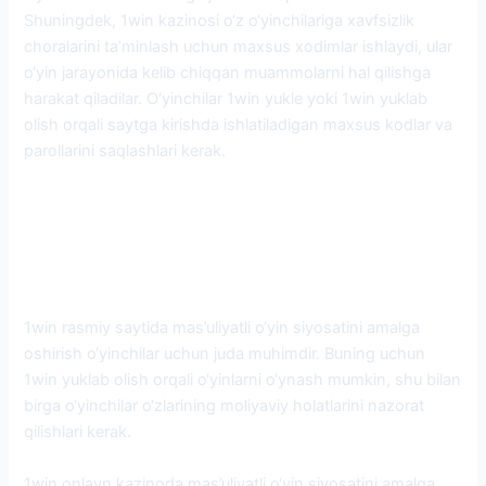
Shuningdek, 1win kazinosi o‘z o‘yinchilariga xavfsizlik
choralarini ta’minlash uchun maxsus xodimlar ishlaydi, ular
o‘yin jarayonida kelib chiqqan muammolarni hal qilishga
harakat qiladilar. O‘yinchilar 1win yukle yoki 1win yuklab
olish orqali saytga kirishda ishlatiladigan maxsus kodlar va
parollarini saqlashlari kerak.
Onlayn kazinoda mas’uliyatli o‘yin
siyosatini amalga oshirishning
afzalliklari
1win rasmiy saytida mas’uliyatli o‘yin siyosatini amalga
oshirish o‘yinchilar uchun juda muhimdir. Buning uchun
1win yuklab olish orqali o‘yinlarni o‘ynash mumkin, shu bilan
birga o‘yinchilar o‘zlarining moliyaviy holatlarini nazorat
qilishlari kerak.
1win onlayn kazinoda mas’uliyatli o‘yin siyosatini amalga