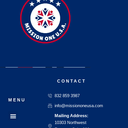
CONTACT
832 859 3987
MENU
info@missiononeusa.com
Menu
Mailing Address:
10303 Northwest
Our Passion
Our Mission