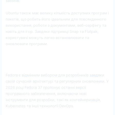
засобів.
Ubuntu також має велику кількість доступних програм і
пакетів, що робить його ідеальним для повсякденного
використання, роботи з документами, веб-серфінгу та
навіть для ігор. Завдяки підтримці Snap та Flatpak,
користувачі можуть легко встановлювати та
оновлювати програми.
2. Fedora: Найкращий дистрибутив для
розробників
Fedora є відмінним вибором для розробників завдяки
своїй сучасній архітектурі та регулярним оновленням. У
2026 році Fedora 37 пропонує останні версії
програмного забезпечення, включаючи нові
інструменти для розробки, такі як контейнеризація,
Kubernetes та інші технології DevOps.