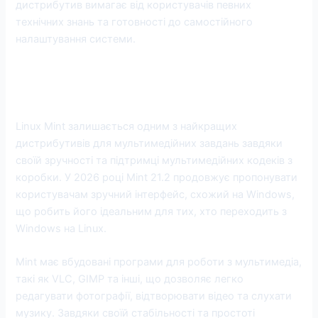
дистрибутив вимагає від користувачів певних
технічних знань та готовності до самостійного
налаштування системи.
5. Linux Mint: Найкращий для
мультимедійних завдань
Linux Mint залишається одним з найкращих
дистрибутивів для мультимедійних завдань завдяки
своїй зручності та підтримці мультимедійних кодеків з
коробки. У 2026 році Mint 21.2 продовжує пропонувати
користувачам зручний інтерфейс, схожий на Windows,
що робить його ідеальним для тих, хто переходить з
Windows на Linux.
Mint має вбудовані програми для роботи з мультимедіа,
такі як VLC, GIMP та інші, що дозволяє легко
редагувати фотографії, відтворювати відео та слухати
музику. Завдяки своїй стабільності та простоті