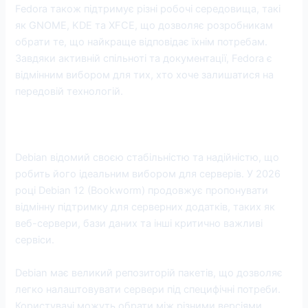
Fedora також підтримує різні робочі середовища, такі
як GNOME, KDE та XFCE, що дозволяє розробникам
обрати те, що найкраще відповідає їхнім потребам.
Завдяки активній спільноті та документації, Fedora є
відмінним вибором для тих, хто хоче залишатися на
передовій технологій.
3. Debian: Найкращий для серверів
Debian відомий своєю стабільністю та надійністю, що
робить його ідеальним вибором для серверів. У 2026
році Debian 12 (Bookworm) продовжує пропонувати
відмінну підтримку для серверних додатків, таких як
веб-сервери, бази даних та інші критично важливі
сервіси.
Debian має великий репозиторій пакетів, що дозволяє
легко налаштовувати сервери під специфічні потреби.
Користувачі можуть обрати між різними версіями,