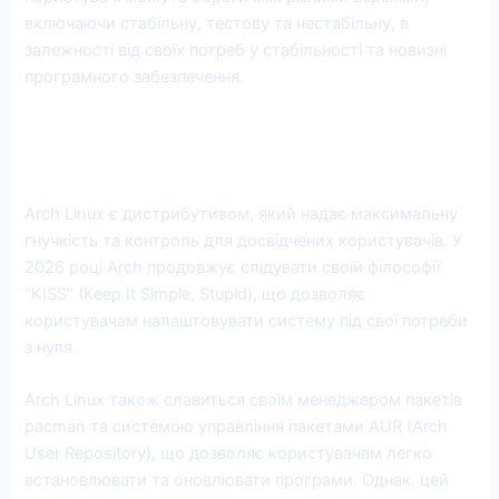
включаючи стабільну, тестову та нестабільну, в
залежності від своїх потреб у стабільності та новизні
програмного забезпечення.
4. Arch Linux: Найкращий для
досвідчених користувачів
Arch Linux є дистрибутивом, який надає максимальну
гнучкість та контроль для досвідчених користувачів. У
2026 році Arch продовжує слідувати своїй філософії
“KISS” (Keep It Simple, Stupid), що дозволяє
користувачам налаштовувати систему під свої потреби
з нуля.
Arch Linux також славиться своїм менеджером пакетів
pacman та системою управління пакетами AUR (Arch
User Repository), що дозволяє користувачам легко
встановлювати та оновлювати програми. Однак, цей