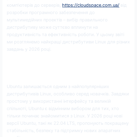
комп’ютерів до серверів,
https://cloudspace.com.ua/
від
розробки програмного забезпечення до
мультимедійних проектів – вибір правильного
дистрибутиву може суттєво вплинути на
продуктивність та ефективність роботи. У цьому звіті
ми розглянемо найкращі дистрибутиви Linux для різних
завдань у 2026 році.
1. Ubuntu: Найкращий вибір для
початківців
Ubuntu залишається одним з найпопулярніших
дистрибутивів Linux, особливо серед новачків. Завдяки
простому у використанні інтерфейсу та великій
спільноті, Ubuntu є відмінним вибором для тих, хто
тільки починає знайомитися з Linux. У 2026 році нові
версії Ubuntu, такі як 22.04 LTS, пропонують покращену
стабільність, безпеку та підтримку нових апаратних