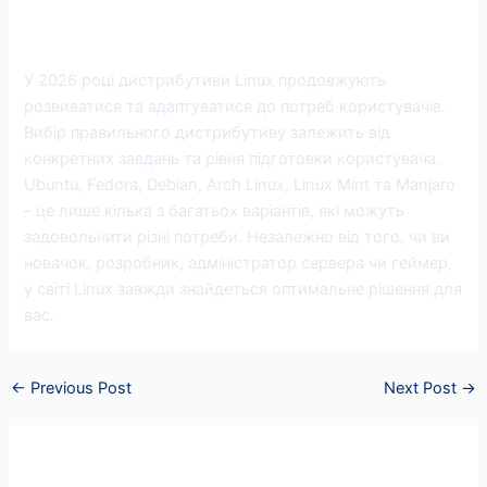
Висновок
У 2026 році дистрибутиви Linux продовжують
розвиватися та адаптуватися до потреб користувачів.
Вибір правильного дистрибутиву залежить від
конкретних завдань та рівня підготовки користувача.
Ubuntu, Fedora, Debian, Arch Linux, Linux Mint та Manjaro
– це лише кілька з багатьох варіантів, які можуть
задовольнити різні потреби. Незалежно від того, чи ви
новачок, розробник, адміністратор сервера чи геймер,
у світі Linux завжди знайдеться оптимальне рішення для
вас.
←
Previous Post
Next Post
→
Leave a Comment