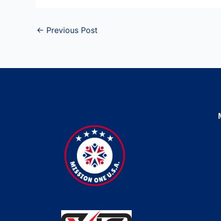
←
Previous Post