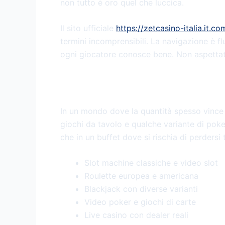
non tutto è oro quel che luccica.
Il sito ufficiale
https://zetcasino-italia.it.co
termini incomprensibili. La navigazione è flu
ogni giocatore conosce bene. Non aspettate
Un Catalogo di Gioch
In un mondo dove la quantità spesso vince s
giochi da tavolo e qualche variante di poke
che in un buffet dove si rischia di perdersi t
Slot machine classiche e video slot
Roulette europea e americana
Blackjack con diverse varianti
Video poker e giochi di carte
Live casino con dealer reali