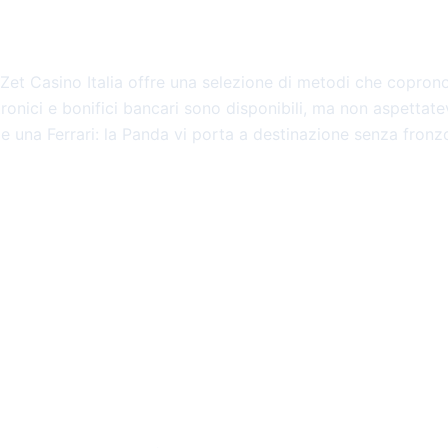
 Non Tutti Sono Creati Ugual
, Zet Casino Italia offre una selezione di metodi che copro
ronici e bonifici bancari sono disponibili, ma non aspettatev
 una Ferrari: la Panda vi porta a destinazione senza fronzoli
nto
Quando Serve Davvero