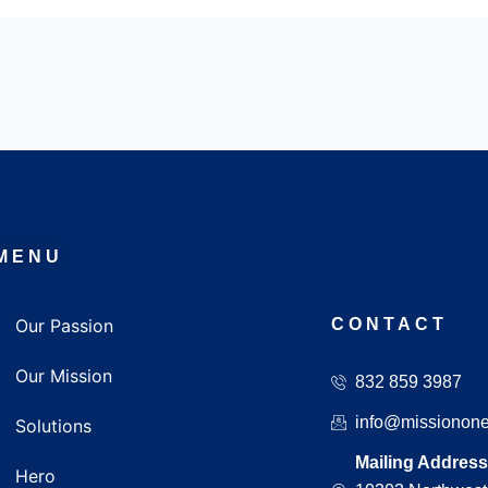
MENU
Our Passion
CONTACT
Our Mission
832 859 3987
info@missionon
Solutions
Mailing Address
Hero