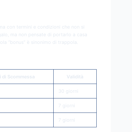
 ma con termini e condizioni che non si
egalo, ma non pensate di portarlo a casa
ola “bonus” è sinonimo di trappola.
ti di Scommessa
Validità
30 giorni
7 giorni
7 giorni