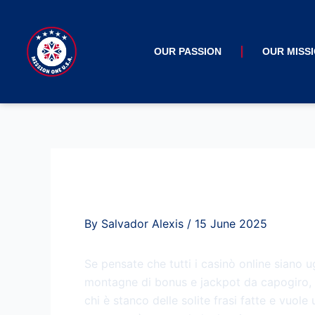
Skip
Post
to
navigation
content
OUR PASSION
OUR MISS
Zet Casino Italia: Un
By
Salvador Alexis
/
15 June 2025
Se pensate che tutti i casinò online siano u
montagne di bonus e jackpot da capogiro, 
chi è stanco delle solite frasi fatte e vuo