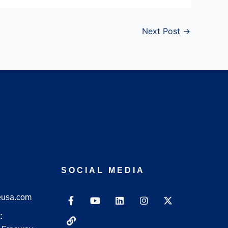
Next Post
→
SOCIAL MEDIA
F
L
Y
L
I
X
eusa.com
a
i
o
i
n
-
c
n
u
n
s
t
:
e
k
t
k
t
w