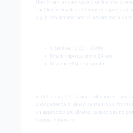
Non è raro trovare casinò online che promet
chat live e email, con tempi di risposta acc
ciglia, ma almeno non vi lasceranno a bocc
Orari e Canali di Supporto
Chat live: 10:00 – 22:00
Email: risposta entro 24 ore
Sezione FAQ ben fornita
Conclusioni: Un Casin
In definitiva, Zet Casino Italia non è il post
un’esperienza di gioco senza troppi fronzol
un approccio più diretto, questo casinò pot
troppo elaborato.