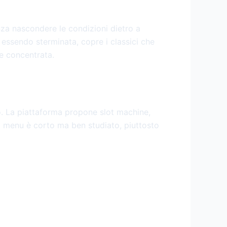
nza nascondere le condizioni dietro a
on essendo sterminata, copre i classici che
e concentrata.
 Grande
io. La piattaforma propone slot machine,
il menu è corto ma ben studiato, piuttosto