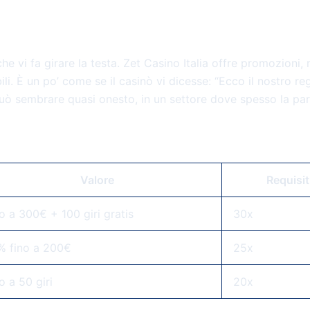
a Realtà Dietro le Luci
he vi fa girare la testa. Zet Casino Italia offre promozioni,
i. È un po’ come se il casinò vi dicesse: “Ecco il nostro r
ò sembrare quasi onesto, in un settore dove spesso la par
li
Valore
Requisi
o a 300€ + 100 giri gratis
30x
% fino a 200€
25x
o a 50 giri
20x