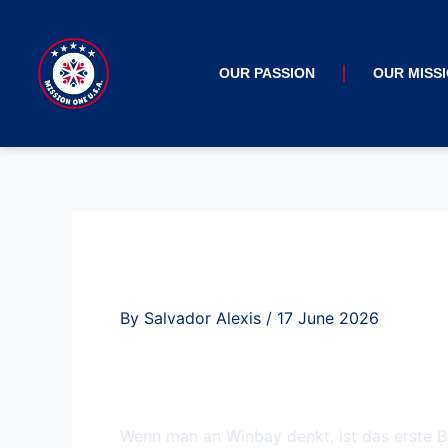
Skip
Post
to
navigation
content
OUR PASSION
OUR MISS
Winbay Casino Revie
By
Salvador Alexis
/
17 June 2026
1. Der Puls des Fast
Wenn man an Winbay denkt, ist das erste Bil