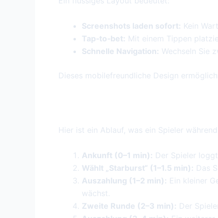
Ein flüssiges Layout bedeutet:
Screenshots laden sofort:
Kein Wart
Tap‑to‑bet:
Mit einem Tippen platzie
Schnelle Navigation:
Wechseln Sie zw
Dieses mobilefreundliche Design ermöglicht
10. Ein typisches Ze
Hier ist ein Ablauf, was ein Spieler währen
Ankunft (0–1 min):
Der Spieler loggt
Wählt „Starburst“ (1–1.5 min):
Das Sp
Auszahlung (1–2 min):
Ein kleiner G
wächst.
Zweite Runde (2–3 min):
Der Spiele