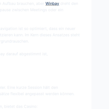
um Aufbau brauchen, aber
Winbay
dreht den
eepause zwischen Meetings oder ein
avigation ist so optimiert, dass ein neuer
atzieren kann. Im Kern dieses Ansatzes steht
ergrundrauschen.
bay darauf abgestimmt ist,
ler. Eine kurze Session hält den
nsätze flexibel angepasst werden können.
, bietet das Casino: