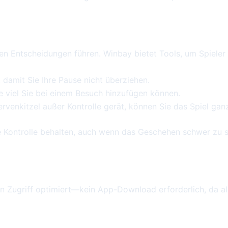
bleiben
n Entscheidungen führen. Winbay bietet Tools, um Spieler z
, damit Sie Ihre Pause nicht überziehen.
 viel Sie bei einem Besuch hinzufügen können.
venkitzel außer Kontrolle gerät, können Sie das Spiel gan
e Kontrolle behalten, auch wenn das Geschehen schwer zu s
hne Aufwand
en Zugriff optimiert—kein App-Download erforderlich, da al