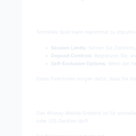
8. Sicher unterwegs 
Schnelles Spiel kann manchmal zu impulsive
Session Limits:
Setzen Sie Zeitlimits
Deposit Controls:
Begrenzen Sie, wie
Self‑Exclusion Options:
Wenn der Ner
Diese Funktionen sorgen dafür, dass Sie di
9. Mobile Nutzung o
Das Winbay Mobile-Erlebnis ist für schnell
oder iOS‑Geräten läuft.