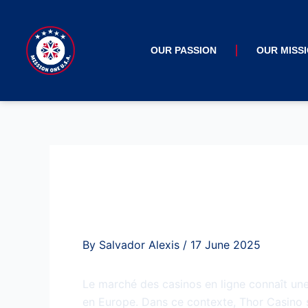
Skip
Post
to
navigation
content
OUR PASSION
OUR MISS
Thor Casino : Une A
Ligne
By
Salvador Alexis
/
17 June 2025
Le marché des casinos en ligne connaît un
en Europe. Dans ce contexte, Thor Casino 