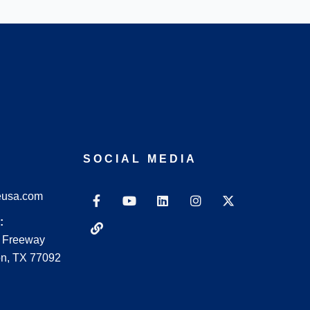
SOCIAL MEDIA
F
L
Y
L
I
X
eusa.com
a
i
o
i
n
-
c
n
u
n
s
t
:
e
k
t
k
t
w
t Freeway
b
u
e
a
i
o
b
d
g
t
on, TX 77092
o
e
i
r
t
k
n
a
e
-
m
r
f