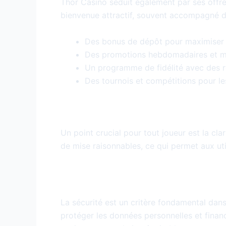
Thor Casino séduit également par ses offre
bienvenue attractif, souvent accompagné de
Des bonus de dépôt pour maximiser l
Des promotions hebdomadaires et m
Un programme de fidélité avec des 
Des tournois et compétitions pour les
Conditions de Mise Trans
Un point crucial pour tout joueur est la cl
de mise raisonnables, ce qui permet aux uti
Sécurité et Fiabilité 
La sécurité est un critère fondamental dans
protéger les données personnelles et financ