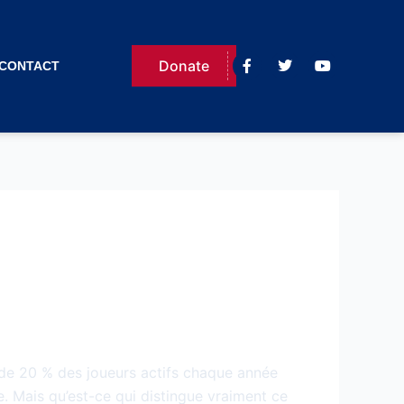
F
T
Y
Donate
CONTACT
a
w
o
c
i
u
e
t
t
b
t
u
o
e
b
o
r
e
k
-
f
Géant du Jeu en
 de 20 % des joueurs actifs chaque année
 Mais qu’est-ce qui distingue vraiment ce