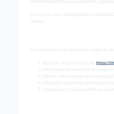
environnement de jeu équitable et responsa
Le service client est également disponible 
besoin.
Comment S’inscrire 
Le processus d’inscription est simple et rap
Accédez au site officiel via
https://t
Remplissez le formulaire d’inscriptio
Validez votre compte en suivant les i
Effectuez un premier dépôt pour pro
Choisissez votre jeu préféré et com
Conseils pour Bien Débute