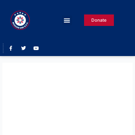
Skip
to
Menu
content
Donate
OUR PASSION
OUR MISSION
F
T
Y
a
w
o
c
i
u
e
t
t
b
t
u
o
e
b
o
r
e
k
Cloudbet Casino
-
f
registrierung
Die Auswirkungen des
Die
Auswirkungen
Klimawandels auf die Biodiversität