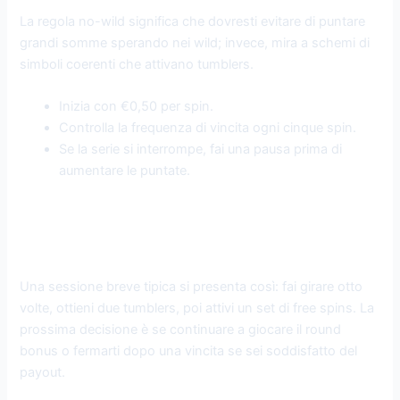
La regola no-wild significa che dovresti evitare di puntare
grandi somme sperando nei wild; invece, mira a schemi di
simboli coerenti che attivano tumblers.
Inizia con €0,50 per spin.
Controlla la frequenza di vincita ogni cinque spin.
Se la serie si interrompe, fai una pausa prima di
aumentare le puntate.
7. Flusso della Sessione &
Tempismo delle Decisioni
Una sessione breve tipica si presenta così: fai girare otto
volte, ottieni due tumblers, poi attivi un set di free spins. La
prossima decisione è se continuare a giocare il round
bonus o fermarti dopo una vincita se sei soddisfatto del
payout.