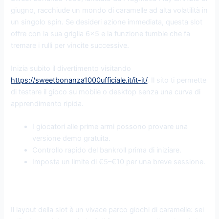
giugno, racchiude un mondo di caramelle ad alta volatilità in
un singolo spin. Se desideri azione immediata, questa slot
offre con la sua griglia 6×5 e la funzione tumble che fa
tremare i rulli per vincite successive.
Inizia subito il divertimento visitando
https://sweetbonanza1000ufficiale.it/it-it/
. Il sito ti permette
di testare il gioco su mobile o desktop senza una curva di
apprendimento ripida.
I giocatori alle prime armi possono provare una
versione demo gratuita.
Controllo rapido del bankroll prima di iniziare.
Imposta un limite di €5–€10 per una breve sessione.
2. Grafica & Layout
Il layout della slot è un vivace parco giochi di caramelle: sei