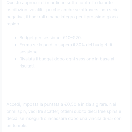
Questo approccio ti mantiene sotto controllo durante
oscillazioni volatili—perché anche se attraversi una serie
negativa, il bankroll rimane integro per il prossimo gioco
rapido.
Budget per sessione: €10–€20.
Ferma se la perdita supera il 30% del budget di
sessione.
Rivaluta il budget dopo ogni sessione in base ai
risultati.
9. Percorso Tipico del Giocatore
in una Sessione di Cinque Minuti
Accedi, imposta la puntata a €0,50 e inizia a girare. Nei
primi spin, vedi tre scatter; ottieni subito dieci free spins e
decidi se inseguirli o incassare dopo una vincita di €5 con
un tumble.