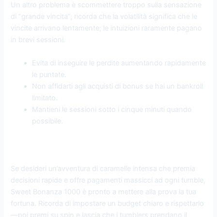
Un altro problema è scommettere troppo sulla sensazione
di “grande vincita”; ricorda che la volatilità significa che le
vincite arrivano lentamente; le intuizioni raramente pagano
in brevi sessioni.
Evita di inseguire le perdite aumentando rapidamente
le puntate.
Non affidarti agli acquisti di bonus se hai un bankroll
limitato.
Mantieni le sessioni sotto i cinque minuti quando
possibile.
12. Pronto a Girare? Inizia Ora!
Se desideri un’avventura di caramelle intensa che premia
decisioni rapide e offre pagamenti massicci ad ogni tumble,
Sweet Bonanza 1000 è pronto a mettere alla prova la tua
fortuna. Ricorda di impostare un budget chiaro e rispettarlo
—poi premi su spin e lascia che i tumblers prendano il