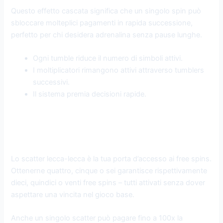
Questo effetto cascata significa che un singolo spin può
sbloccare molteplici pagamenti in rapida successione,
perfetto per chi desidera adrenalina senza pause lunghe.
Ogni tumble riduce il numero di simboli attivi.
I moltiplicatori rimangono attivi attraverso tumblers
successivi.
Il sistema premia decisioni rapide.
4. Attivazione Free Spins & Premi
Immediati
Lo scatter lecca-lecca è la tua porta d’accesso ai free spins.
Ottenerne quattro, cinque o sei garantisce rispettivamente
dieci, quindici o venti free spins – tutti attivati senza dover
aspettare una vincita nel gioco base.
Anche un singolo scatter può pagare fino a 100x la