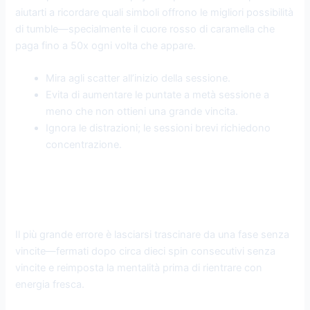
aiutarti a ricordare quali simboli offrono le migliori possibilità
di tumble—specialmente il cuore rosso di caramella che
paga fino a 50x ogni volta che appare.
Mira agli scatter all’inizio della sessione.
Evita di aumentare le puntate a metà sessione a
meno che non ottieni una grande vincita.
Ignora le distrazioni; le sessioni brevi richiedono
concentrazione.
11. Trappole Comuni nel Gioco
Rapido
Il più grande errore è lasciarsi trascinare da una fase senza
vincite—fermati dopo circa dieci spin consecutivi senza
vincite e reimposta la mentalità prima di rientrare con
energia fresca.