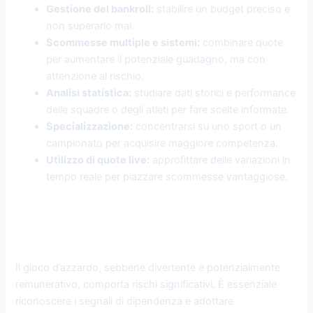
Gestione del bankroll:
stabilire un budget preciso e
non superarlo mai.
Scommesse multiple e sistemi:
combinare quote
per aumentare il potenziale guadagno, ma con
attenzione al rischio.
Analisi statistica:
studiare dati storici e performance
delle squadre o degli atleti per fare scelte informate.
Specializzazione:
concentrarsi su uno sport o un
campionato per acquisire maggiore competenza.
Utilizzo di quote live:
approfittare delle variazioni in
tempo reale per piazzare scommesse vantaggiose.
Rischi e Considerazioni Etiche
nel Gioco d’Azzardo Online
Il gioco d’azzardo, sebbene divertente e potenzialmente
remunerativo, comporta rischi significativi. È essenziale
riconoscere i segnali di dipendenza e adottare