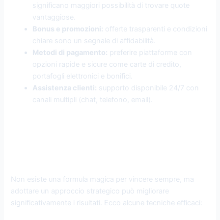
significano maggiori possibilità di trovare quote
vantaggiose.
Bonus e promozioni:
offerte trasparenti e condizioni
chiare sono un segnale di affidabilità.
Metodi di pagamento:
preferire piattaforme con
opzioni rapide e sicure come carte di credito,
portafogli elettronici e bonifici.
Assistenza clienti:
supporto disponibile 24/7 con
canali multipli (chat, telefono, email).
Strategie di Scommessa per
Aumentare le Probabilità di
Vincita
Non esiste una formula magica per vincere sempre, ma
adottare un approccio strategico può migliorare
significativamente i risultati. Ecco alcune tecniche efficaci: