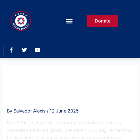
Skip
Post
to
navigation
Menu
content
Donate
OUR PASSION
OUR MISSION
F
T
Y
a
w
o
c
i
u
e
t
t
b
t
u
o
e
b
Strategie Vincenti per
o
r
e
k
Scommettere Online: Guida
-
f
Completa per il 2024
By
Salvador Alexis
/
12 June 2025
Nel 2024, il settore delle scommesse online continua a
crescere a ritmi vertiginosi, con oltre il 40% degli italiani che
ha dichiarato di aver piazzato almeno una scommessa