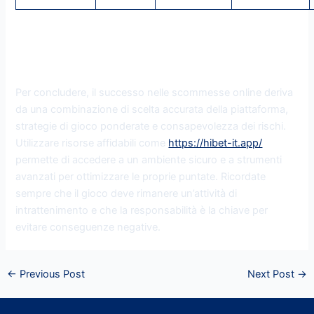
Conclusioni: Come Scommettere
in Modo Intelligente e Sicuro
Per concludere, il successo nelle scommesse online deriva
da una combinazione di scelta accurata della piattaforma,
strategie di gioco ponderate e consapevolezza dei rischi.
Utilizzare risorse affidabili come
https://hibet-it.app/
permette di accedere a un ambiente sicuro e a strumenti
avanzati per ottimizzare le proprie puntate. Ricordate
sempre che il gioco deve rimanere un’attività di
intrattenimento e che la responsabilità è la chiave per
evitare conseguenze negative.
←
Previous Post
Next Post
→