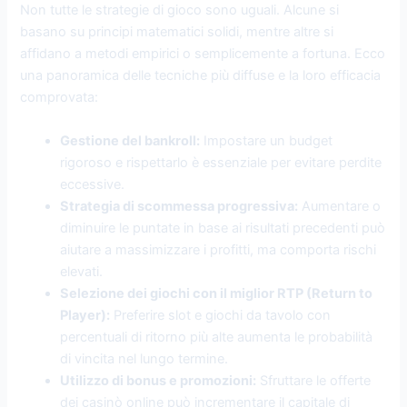
Non tutte le strategie di gioco sono uguali. Alcune si
basano su principi matematici solidi, mentre altre si
affidano a metodi empirici o semplicemente a fortuna. Ecco
una panoramica delle tecniche più diffuse e la loro efficacia
comprovata:
Gestione del bankroll:
Impostare un budget
rigoroso e rispettarlo è essenziale per evitare perdite
eccessive.
Strategia di scommessa progressiva:
Aumentare o
diminuire le puntate in base ai risultati precedenti può
aiutare a massimizzare i profitti, ma comporta rischi
elevati.
Selezione dei giochi con il miglior RTP (Return to
Player):
Preferire slot e giochi da tavolo con
percentuali di ritorno più alte aumenta le probabilità
di vincita nel lungo termine.
Utilizzo di bonus e promozioni:
Sfruttare le offerte
dei casinò online può incrementare il capitale di