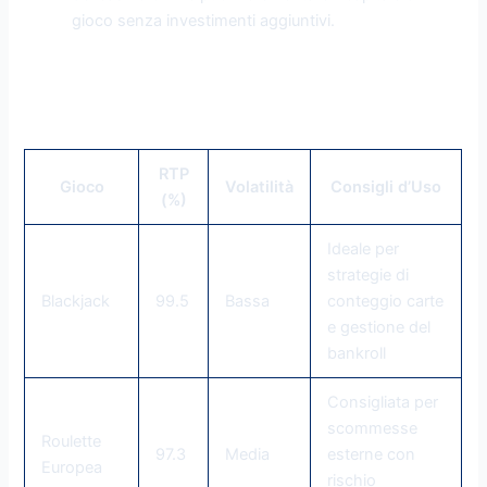
gioco senza investimenti aggiuntivi.
Tabella Comparativa: RTP e
Volatilità dei Giochi Popolari
RTP
Gioco
Volatilità
Consigli d’Uso
(%)
Ideale per
strategie di
Blackjack
99.5
Bassa
conteggio carte
e gestione del
bankroll
Consigliata per
scommesse
Roulette
97.3
Media
esterne con
Europea
rischio