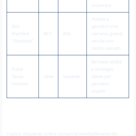
moderato
Adatta a
Slot
giocatori che
Machine
96.1
Alta
cercano grandi
“Starburst”
vincite con
rischio elevato
Richiede abilità
Poker
e strategia,
Texas
Varie
Variabile
ideale per
Hold’em
giocatori
esperti
Come Minimizzare i Rischi nel
Gioco Online
Il gioco d’azzardo online comporta inevitabilmente dei