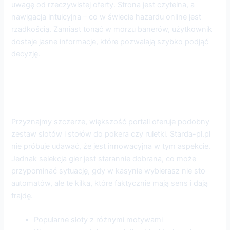
uwagę od rzeczywistej oferty. Strona jest czytelna, a
nawigacja intuicyjna – co w świecie hazardu online jest
rzadkością. Zamiast tonąć w morzu banerów, użytkownik
dostaje jasne informacje, które pozwalają szybko podjąć
decyzję.
Oferta gier – czy naprawdę
warto?
Przyznajmy szczerze, większość portali oferuje podobny
zestaw slotów i stołów do pokera czy ruletki. Starda-pl.pl
nie próbuje udawać, że jest innowacyjna w tym aspekcie.
Jednak selekcja gier jest starannie dobrana, co może
przypominać sytuację, gdy w kasynie wybierasz nie sto
automatów, ale te kilka, które faktycznie mają sens i dają
frajdę.
Popularne sloty z różnymi motywami