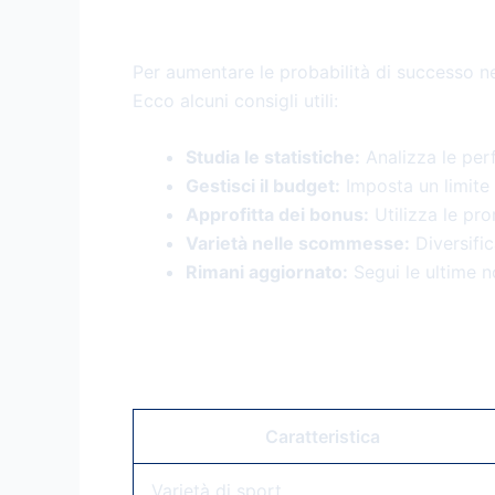
Le Migliori Strategie
Per aumentare le probabilità di successo ne
Ecco alcuni consigli utili:
Studia le statistiche:
Analizza le per
Gestisci il budget:
Imposta un limite 
Approfitta dei bonus:
Utilizza le pro
Varietà nelle scommesse:
Diversific
Rimani aggiornato:
Segui le ultime no
Confronto tra Sportu
Caratteristica
Varietà di sport