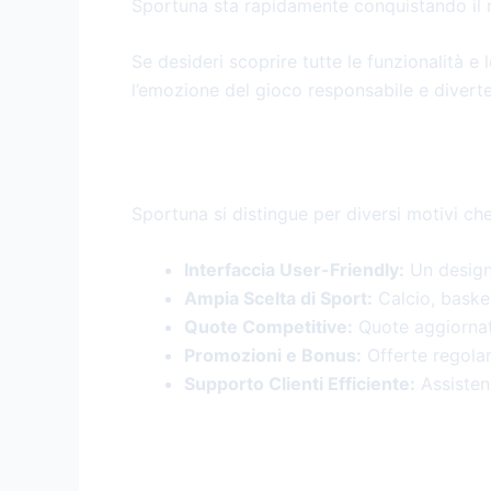
Sportuna sta rapidamente conquistando il 
Se desideri scoprire tutte le funzionalità e l
l’emozione del gioco responsabile e diverte
Perché Scegliere Sp
Sportuna si distingue per diversi motivi che
Interfaccia User-Friendly:
Un design 
Ampia Scelta di Sport:
Calcio, basket
Quote Competitive:
Quote aggiornate
Promozioni e Bonus:
Offerte regolari
Supporto Clienti Efficiente:
Assistenz
Come Funziona la Re