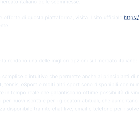
mercato italiano delle scommesse.
e offerte di questa piattaforma, visita il sito ufficiale
https:
nte.
ortuna per le Tue Scommesse
 la rendono una delle migliori opzioni sul mercato italiano:
semplice e intuitivo che permette anche ai principianti di n
, tennis, eSport e molti altri sport sono disponibili con n
 in tempo reale che garantiscono ottime possibilità di vinc
 per nuovi iscritti e per i giocatori abituali, che aumentan
a disponibile tramite chat live, email e telefono per risol
gistrazione su Sportuna