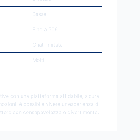
Basse
Fino a 50€
Chat limitata
Molti
ve con una piattaforma affidabile, sicura
mozioni, è possibile vivere un’esperienza di
ttere con consapevolezza e divertimento.