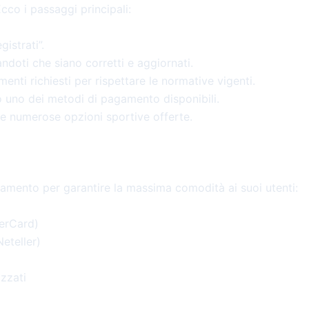
cco i passaggi principali:
gistrati”.
randoti che siano corretti e aggiornati.
menti richiesti per rispettare le normative vigenti.
do uno dei metodi di pagamento disponibili.
le numerose opzioni sportive offerte.
ttati
amento per garantire la massima comodità ai suoi utenti:
terCard)
Neteller)
izzati