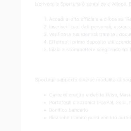
Iscriversi a Sportuna è semplice e veloce. E
Accedi al sito ufficiale e clicca su “Re
Inserisci i tuoi dati personali, assicu
Verifica la tua identità tramite i docu
Effettua il primo deposito utilizzan
Inizia a scommettere scegliendo tra 
Metodi di Pagamento Acce
Sportuna supporta diverse modalità di pag
Carte di credito e debito (Visa, Mas
Portafogli elettronici (PayPal, Skrill, 
Bonifico bancario
Ricariche tramite punti vendita autor