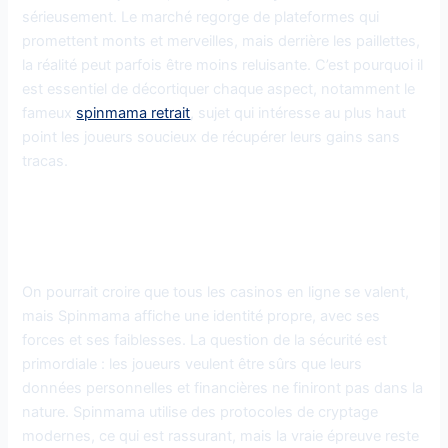
sérieusement. Le marché regorge de plateformes qui
promettent monts et merveilles, mais derrière les paillettes,
la réalité peut parfois être moins reluisante. C’est pourquoi il
est essentiel de décortiquer chaque aspect, notamment le
fameux
spinmama retrait
, sujet qui intéresse au plus haut
point les joueurs soucieux de récupérer leurs gains sans
tracas.
La Fiabilité de Spinmama : Entre
Promesses et Réalité
On pourrait croire que tous les casinos en ligne se valent,
mais Spinmama affiche une identité propre, avec ses
forces et ses faiblesses. La question de la sécurité est
primordiale : les joueurs veulent être sûrs que leurs
données personnelles et financières ne finiront pas dans la
nature. Spinmama utilise des protocoles de cryptage
modernes, ce qui est rassurant, mais la vraie épreuve reste