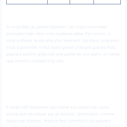
Un Choix qui Peut Faire la Différence
Si vous êtes du genre impatient, les cryptomonnaies
pourraient bien être votre meilleure alliée. Par contre, si
vous préférez la sécurité d’un virement classique, préparez-
vous à patienter. Il faut aussi garder à l’esprit que les frais
peuvent parfois grignoter une partie de vos gains, un détail
que certains oublient trop vite.
Les Conditions de Retrait : Le
Labyrinthe des Termes et
Conditions
Il serait naïf de penser que retirer son argent est aussi
simple que de cliquer sur un bouton. Spinmama, comme
beaucoup d’autres, impose des conditions qui peuvent