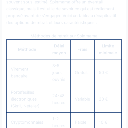
souvent sous-estimé. Spinmama offre un éventail
classique, mais il est utile de savoir ce qui est réellement
proposé avant de s’engager. Voici un tableau récapitulatif
des options de retrait et leurs caractéristiques :
Méthodes de retrait sur Spinmama
Délai
Limite
Méthode
Frais
moyen
minimale
3-5
Virement
jours
Gratuit
50 €
bancaire
ouvrés
Portefeuilles
24-48
électroniques
Variable
20 €
heures
(Skrill, Neteller)
1-2
Cryptomonnaies
Faible
10 €
heures