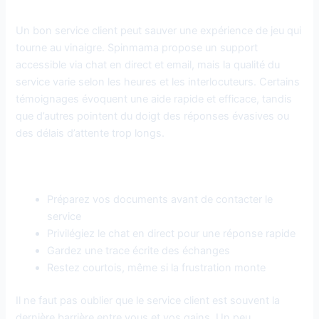
Un bon service client peut sauver une expérience de jeu qui
tourne au vinaigre. Spinmama propose un support
accessible via chat en direct et email, mais la qualité du
service varie selon les heures et les interlocuteurs. Certains
témoignages évoquent une aide rapide et efficace, tandis
que d’autres pointent du doigt des réponses évasives ou
des délais d’attente trop longs.
Conseils pour Contacter le Support
Préparez vos documents avant de contacter le
service
Privilégiez le chat en direct pour une réponse rapide
Gardez une trace écrite des échanges
Restez courtois, même si la frustration monte
Il ne faut pas oublier que le service client est souvent la
dernière barrière entre vous et vos gains. Un peu