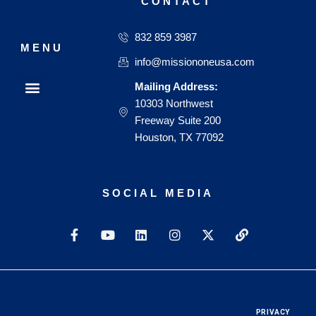
CONTACT
832 859 3987
MENU
info@missiononeusa.com
Menu
Mailing Address:
10303 Northwest
Our Passion
Our Mission
Freeway Suite 200
Houston, TX 77092
SOCIAL MEDIA
F
Y
L
I
X
L
a
o
i
n
-
i
c
u
n
s
t
n
e
t
k
t
w
k
b
u
e
a
i
o
b
d
g
t
o
e
i
r
t
k
n
a
e
PRIVACY