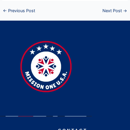
←
Previous Post
Next Post
→