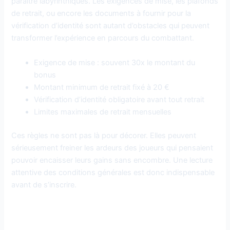
paraître labyrinthiques. Les exigences de mise, les plafonds
de retrait, ou encore les documents à fournir pour la
vérification d’identité sont autant d’obstacles qui peuvent
transformer l’expérience en parcours du combattant.
Exigence de mise : souvent 30x le montant du
bonus
Montant minimum de retrait fixé à 20 €
Vérification d’identité obligatoire avant tout retrait
Limites maximales de retrait mensuelles
Ces règles ne sont pas là pour décorer. Elles peuvent
sérieusement freiner les ardeurs des joueurs qui pensaient
pouvoir encaisser leurs gains sans encombre. Une lecture
attentive des conditions générales est donc indispensable
avant de s’inscrire.
Spinmama et le Service Client :
Entre Assistance et Frustration