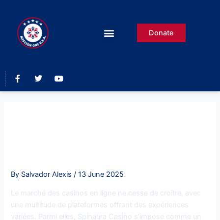
Skip
Post
to
navigation
Menu
content
Donate
OUR PASSION
OUR MISSION
F
T
Y
a
w
o
c
i
u
e
t
t
b
t
u
o
e
b
Spinaura Casino : Analyse
o
r
e
k
Complète et Guide pour les
-
f
Joueurs Francophones
By
Salvador Alexis
/
13 June 2025
Le marché des casinos en ligne ne cesse de croître, avec
une multitude de plateformes offrant des expériences
variées. Parmi elles, Spinaura Casino s’impose comme un