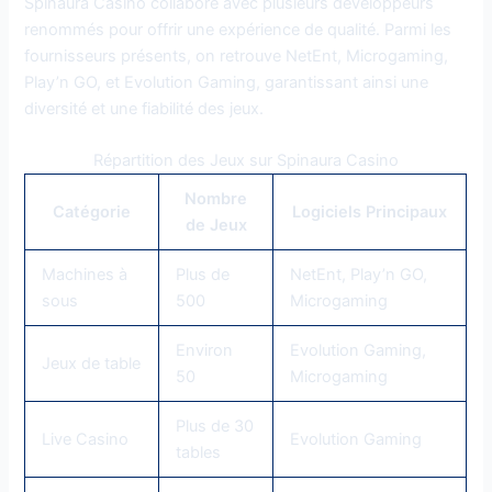
Spinaura Casino collabore avec plusieurs développeurs
renommés pour offrir une expérience de qualité. Parmi les
fournisseurs présents, on retrouve NetEnt, Microgaming,
Play’n GO, et Evolution Gaming, garantissant ainsi une
diversité et une fiabilité des jeux.
Répartition des Jeux sur Spinaura Casino
Nombre
Catégorie
Logiciels Principaux
de Jeux
Machines à
Plus de
NetEnt, Play’n GO,
sous
500
Microgaming
Environ
Evolution Gaming,
Jeux de table
50
Microgaming
Plus de 30
Live Casino
Evolution Gaming
tables