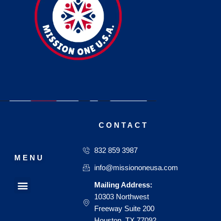
CONTACT
832 859 3987
MENU
info@missiononeusa.com
Menu
Mailing Address:
10303 Northwest
Our Passion
Our Mission
Freeway Suite 200
Houston, TX 77092