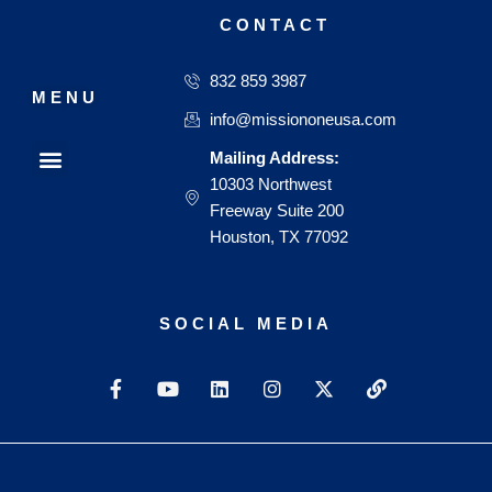
CONTACT
832 859 3987
MENU
info@missiononeusa.com
Menu
Mailing Address:
10303 Northwest
Our Passion
Our Mission
Freeway Suite 200
Houston, TX 77092
SOCIAL MEDIA
F
Y
L
I
X
L
a
o
i
n
-
i
c
u
n
s
t
n
e
t
k
t
w
k
b
u
e
a
i
o
b
d
g
t