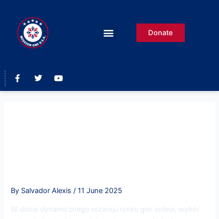
Skip
Post
to
navigation
Menu
content
Donate
OUR PASSION
OUR MISSION
F
T
Y
a
w
o
c
i
u
e
t
t
b
t
u
o
e
b
Slotsvader Casino –
o
r
e
k
Kompleksowa Analiza
-
f
Nowoczesnej Platformy
Hazardowej
By
Salvador Alexis
/
11 June 2025
W dobie dynamicznego rozwoju rynku gier online, wybór