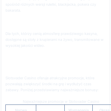
spośród różnych wersji ruletki, blackjacka, pokera czy
bakarata.
Kasyno na żywo
Dla tych, którzy cenią atmosferę prawdziwego kasyna,
dostępne są stoły z krupierami na żywo, transmitowane w
wysokiej jakości wideo.
Promocje i bonusy – jak
zwiększyć swoje szanse?
Slotsvader Casino oferuje atrakcyjne promocje, które
pozwalają zwiększyć środki na grę i wydłużyć czas
zabawy. Poniżej przedstawiamy najważniejsze bonusy:
Najważniejsze promocje w Slotsvader Casino
Nazwa
Wymagania
Okres