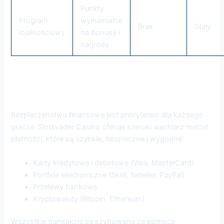
Punkty
Program
wymienialne
Brak
Stały
lojalnościowy
na bonusy i
nagrody
Metody płatności i
bezpieczeństwo transakcji
Bezpieczeństwo finansowe jest priorytetem dla każdego
gracza. Slotsvader Casino oferuje szeroki wachlarz metod
płatności, które są szybkie, bezpieczne i wygodne:
Karty kredytowe i debetowe (Visa, MasterCard)
Portfele elektroniczne (Skrill, Neteller, PayPal)
Przelewy bankowe
Kryptowaluty (Bitcoin, Ethereum)
Wszystkie transakcje są szyfrowane za pomocą