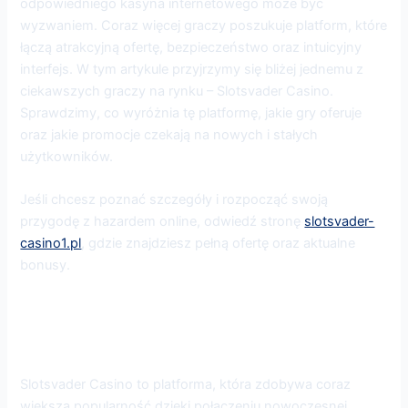
odpowiedniego kasyna internetowego może być
wyzwaniem. Coraz więcej graczy poszukuje platform, które
łączą atrakcyjną ofertę, bezpieczeństwo oraz intuicyjny
interfejs. W tym artykule przyjrzymy się bliżej jednemu z
ciekawszych graczy na rynku – Slotsvader Casino.
Sprawdzimy, co wyróżnia tę platformę, jakie gry oferuje
oraz jakie promocje czekają na nowych i stałych
użytkowników.
Jeśli chcesz poznać szczegóły i rozpocząć swoją
przygodę z hazardem online, odwiedź stronę
slotsvader-
casino1.pl
, gdzie znajdziesz pełną ofertę oraz aktualne
bonusy.
Dlaczego warto wybrać
Slotsvader Casino?
Slotsvader Casino to platforma, która zdobywa coraz
większą popularność dzięki połączeniu nowoczesnej