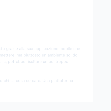
tto grazie alla sua applicazione mobile che
mmettere, ma piuttosto un ambiente solido,
lic, potrebbe risultare un po’ troppo
no chi sa cosa cercare. Una piattaforma