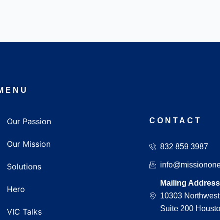
MENU
Our Passion
CONTACT
Our Mission
832 859 3987
info@missionon
Solutions
Mailing Address
Hero
10303 Northwes
Suite 200 Houst
VIC Talks