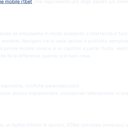
ne mobile rtbet
, che rappresenta uno degli aspetti più inte
tà: Un Viaggio tra Luci e Ombr
ude né entusiasma in modo eclatante. L’interfaccia è funzion
 moderni. Navigare tra le varie sezioni è piuttosto semplic
cazione mobile, invece, è un capitolo a parte: fluida, reatt
e fa la differenza quando si è fuori casa.
le
responsive, notifiche personalizzabili.
sono ancora implementate, occasionali rallentamenti in orar
: Tra Tradizione e Innovazio
o un buffet infinito di opzioni, RTBet potrebbe sembrarvi un 