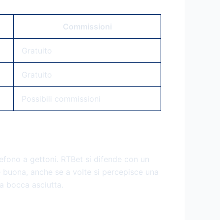
Commissioni
Gratuito
Gratuito
Possibili commissioni
sposta
lefono a gettoni. RTBet si difende con un
e buona, anche se a volte si percepisce una
a bocca asciutta.