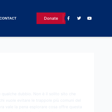
F
T
Y
Donate
CONTACT
a
w
o
c
i
u
e
t
t
b
t
u
o
e
b
o
r
e
k
-
f
ommesse Online
qualche dubbio. Non è il solito sito che
hi vuole evitare le trappole più comuni del
ora vale la pena esplorare cosa offre questa