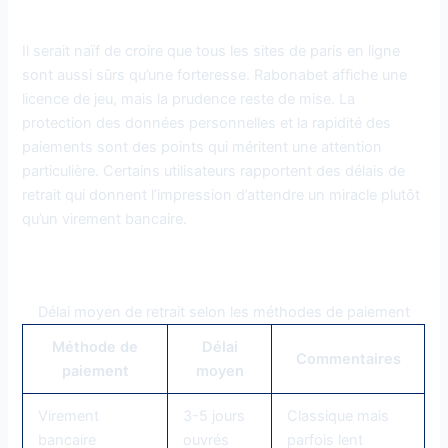
sujet qui fâche
Il serait naïf de croire que tous les sites de paris en ligne
sont aussi sûrs qu’une forteresse. Rabonabet affiche une
licence de jeu, mais la prudence reste de mise. La
protection des données personnelles et la rapidité des
paiements sont des points qui méritent une attention
particulière. Certains utilisateurs rapportent des délais de
retrait qui donnent l’impression d’attendre un miracle plutôt
qu’un virement bancaire.
Comparaison des délais de retrait
Délai moyen de retrait selon les méthodes de paiement
Méthode de
Délai
Commentaires
paiement
moyen
Virement
3-5 jours
Classique mais
bancaire
ouvrés
parfois lent