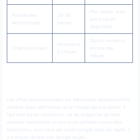
Plus rapide, mais
Portefeuilles
24-48
pas toujours
électroniques
heures
disponible
Option moderne,
Instantané
Cryptomonnaies
encore peu
à 1 heure
utilisée
Les promotions : entre attrape-
nigaud et opportunités réelles
Les offres promotionnelles sur Rabonabet peuvent parfois
sembler aussi alléchantes qu’un mirage dans le désert. Il
faut bien lire les conditions, car les exigences de mise
peuvent transformer un bonus en véritable casse-tête.
Néanmoins, pour ceux qui savent jongler avec les règles, il
y a moyen de tirer son épingle du jeu.