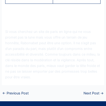
Conclusion : Rabonabet, un pari à
considérer avec prudence
Si vous cherchez un site de paris en ligne qui ne vous
promet pas la lune mais vous offre un terrain de jeu
honnête, Rabonabet peut être une option. Il ne s’agit pas
d’un paradis du pari, mais plutôt d’un compromis entre
accessibilité et diversité. Comme toujours dans ce milieu, la
clé réside dans la modération et la vigilance. Après tout,
dans le monde des paris, mieux vaut garder la tête froide et
ne pas se laisser emporter par des promesses trop belles
pour être vraies.
←
Previous Post
Next Post
→