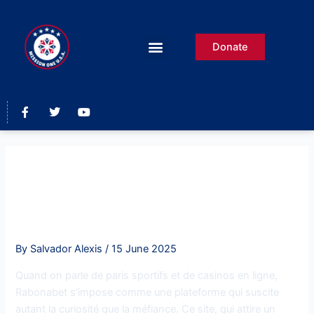
Skip
Post
to
navigation
Menu
content
Donate
OUR PASSION
OUR MISSION
F
T
Y
a
w
o
c
i
u
e
t
t
b
t
u
o
e
b
Rabonabet : Une plongée
o
r
e
k
dans l’univers des paris en
-
f
ligne
By
Salvador Alexis
/
15 June 2025
Quand on parle de paris sportifs et de casinos en ligne,
Rabonabet s’impose comme une plateforme qui suscite
autant la curiosité que la méfiance. Ce site, qui attire un