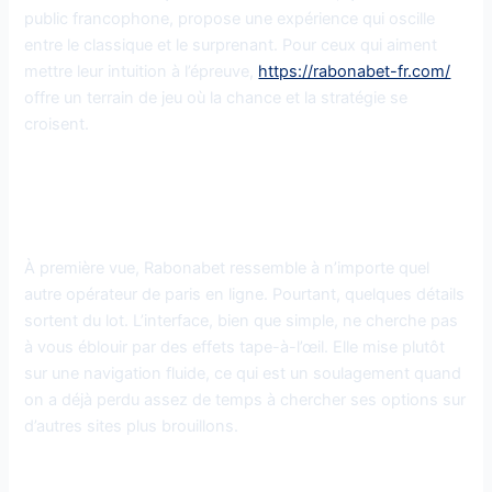
public francophone, propose une expérience qui oscille
entre le classique et le surprenant. Pour ceux qui aiment
mettre leur intuition à l’épreuve,
https://rabonabet-fr.com/
offre un terrain de jeu où la chance et la stratégie se
croisent.
Un aperçu des fonctionnalités de
Rabonabet
À première vue, Rabonabet ressemble à n’importe quel
autre opérateur de paris en ligne. Pourtant, quelques détails
sortent du lot. L’interface, bien que simple, ne cherche pas
à vous éblouir par des effets tape-à-l’œil. Elle mise plutôt
sur une navigation fluide, ce qui est un soulagement quand
on a déjà perdu assez de temps à chercher ses options sur
d’autres sites plus brouillons.
Les types de paris disponibles