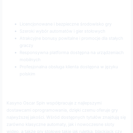
Główne zalety kasyna Oscar Spin:
Licencjonowane i bezpieczne środowisko gry
Szeroki wybór automatów i gier stołowych
Atrakcyjne bonusy powitalne i promocje dla stałych
graczy
Responsywna platforma dostępna na urządzeniach
mobilnych
Profesjonalna obsługa klienta dostępna w języku
polskim
Oferta gier w Oscar Spin
Kasyno Oscar Spin współpracuje z najlepszymi
dostawcami oprogramowania, dzięki czemu oferuje gry
najwyższej jakości. Wśród dostępnych tytułów znajdują się
zarówno klasyczne automaty, jak i nowoczesne sloty
wideo, a także gry stołowe takie jak ruletka, blackjack czy