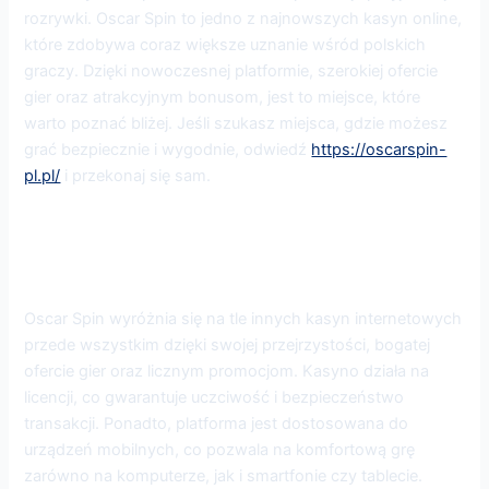
rozrywki. Oscar Spin to jedno z najnowszych kasyn online,
które zdobywa coraz większe uznanie wśród polskich
graczy. Dzięki nowoczesnej platformie, szerokiej ofercie
gier oraz atrakcyjnym bonusom, jest to miejsce, które
warto poznać bliżej. Jeśli szukasz miejsca, gdzie możesz
grać bezpiecznie i wygodnie, odwiedź
https://oscarspin-
pl.pl/
i przekonaj się sam.
Dlaczego warto wybrać Oscar
Spin?
Oscar Spin wyróżnia się na tle innych kasyn internetowych
przede wszystkim dzięki swojej przejrzystości, bogatej
ofercie gier oraz licznym promocjom. Kasyno działa na
licencji, co gwarantuje uczciwość i bezpieczeństwo
transakcji. Ponadto, platforma jest dostosowana do
urządzeń mobilnych, co pozwala na komfortową grę
zarówno na komputerze, jak i smartfonie czy tablecie.