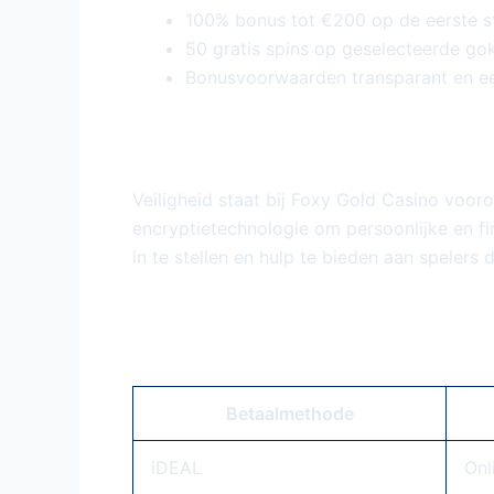
100% bonus tot €200 op de eerste s
50 gratis spins op geselecteerde go
Bonusvoorwaarden transparant en eer
Veiligheid en Betrou
Veiligheid staat bij Foxy Gold Casino voor
encryptietechnologie om persoonlijke en f
in te stellen en hulp te bieden aan spelers
Betalingsmogelijkheden
Betaalmethode
iDEAL
Onl