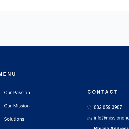
MENU
Our Passion
CONTACT
Our Mission
832 859 3987
info@missionon
Solutions
Mailing Address