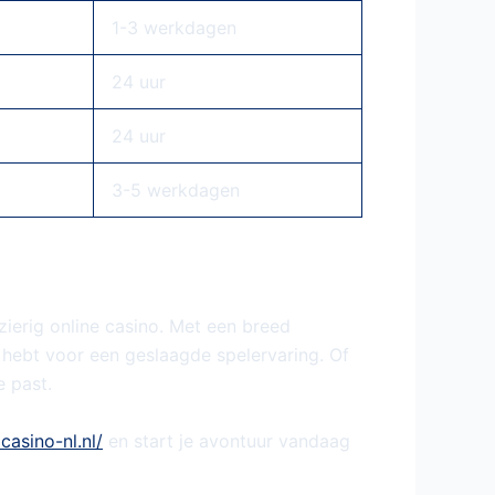
1-3 werkdagen
24 uur
24 uur
3-5 werkdagen
ierig online casino. Met een breed
 hebt voor een geslaagde spelervaring. Of
e past.
casino-nl.nl/
en start je avontuur vandaag