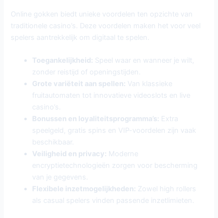
Online gokken biedt unieke voordelen ten opzichte van
traditionele casino’s. Deze voordelen maken het voor veel
spelers aantrekkelijk om digitaal te spelen.
Toegankelijkheid:
Speel waar en wanneer je wilt,
zonder reistijd of openingstijden.
Grote variëteit aan spellen:
Van klassieke
fruitautomaten tot innovatieve videoslots en live
casino’s.
Bonussen en loyaliteitsprogramma’s:
Extra
speelgeld, gratis spins en VIP-voordelen zijn vaak
beschikbaar.
Veiligheid en privacy:
Moderne
encryptietechnologieën zorgen voor bescherming
van je gegevens.
Flexibele inzetmogelijkheden:
Zowel high rollers
als casual spelers vinden passende inzetlimieten.