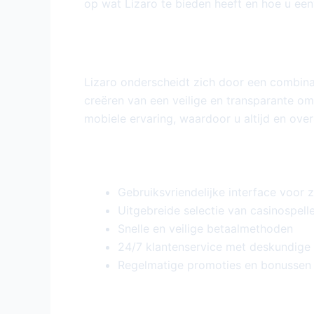
op wat Lizaro te bieden heeft en hoe u e
Wat Maakt Lizaro Uni
Lizaro onderscheidt zich door een combinat
creëren van een veilige en transparante om
mobiele ervaring, waardoor u altijd en over
Belangrijkste Kenmerken v
Gebruiksvriendelijke interface voor 
Uitgebreide selectie van casinospe
Snelle en veilige betaalmethoden
24/7 klantenservice met deskundige
Regelmatige promoties en bonussen 
Hoe Werkt het Lizaro