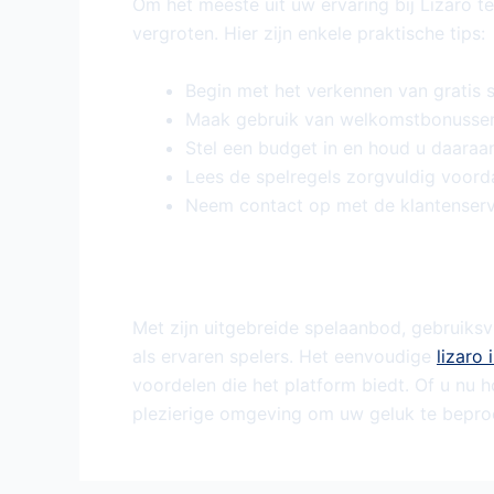
Om het meeste uit uw ervaring bij Lizaro t
vergroten. Hier zijn enkele praktische tips:
Begin met het verkennen van gratis 
Maak gebruik van welkomstbonussen
Stel een budget in en houd u daaraa
Lees de spelregels zorgvuldig voorda
Neem contact op met de klantenservi
Conclusie: Is Lizaro 
Met zijn uitgebreide spelaanbod, gebruiksvr
als ervaren spelers. Het eenvoudige
lizaro
voordelen die het platform biedt. Of u nu
plezierige omgeving om uw geluk te bepro