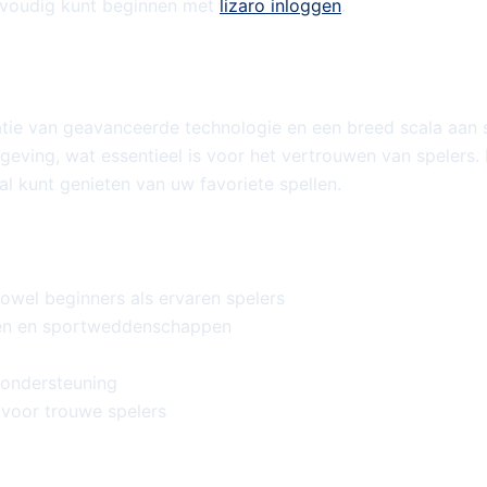
envoudig kunt beginnen met
lizaro inloggen
.
ek in de iGaming Markt?
ie van geavanceerde technologie en een breed scala aan sp
geving, wat essentieel is voor het vertrouwen van spelers.
al kunt genieten van uw favoriete spellen.
an Lizaro
zowel beginners als ervaren spelers
llen en sportweddenschappen
 ondersteuning
voor trouwe spelers
 Inlogproces?