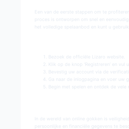
Een van de eerste stappen om te profiteren
proces is ontworpen om snel en eenvoudig t
het volledige spelaanbod en kunt u gebrui
Stappen om te Registreren
Bezoek de officiële Lizaro website.
Klik op de knop ‘Registreren’ en vul 
Bevestig uw account via de verificati
Ga naar de inlogpagina en voer uw 
Begin met spelen en ontdek de vele 
Veiligheid en Betrouw
In de wereld van online gokken is veilighe
persoonlijke en financiële gegevens te be