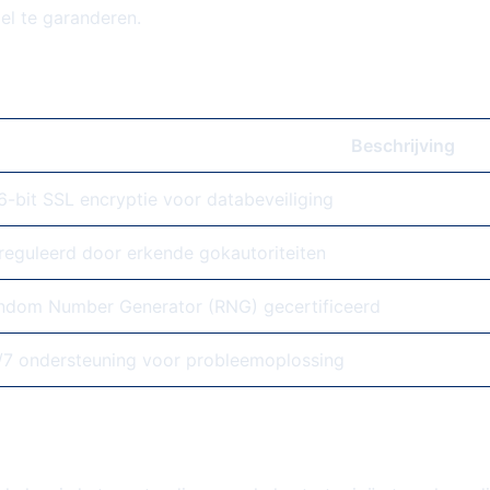
pel te garanderen.
smaatregelen
Beschrijving
6-bit SSL encryptie voor databeveiliging
reguleerd door erkende gokautoriteiten
ndom Number Generator (RNG) gecertificeerd
/7 ondersteuning voor probleemoplossing
olle Start bij Lizaro