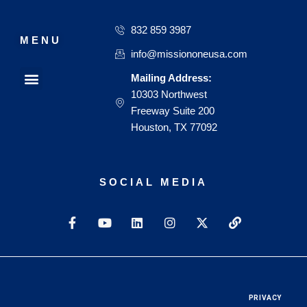
832 859 3987
MENU
info@missiononeusa.com
Menu
Mailing Address:
10303 Northwest
Our Passion
Our Mission
Freeway Suite 200
Houston, TX 77092
SOCIAL MEDIA
F
Y
L
I
X
L
a
o
i
n
-
i
c
u
n
s
t
n
e
t
k
t
w
k
b
u
e
a
i
o
b
d
g
t
o
e
i
r
t
k
n
a
e
PRIVACY