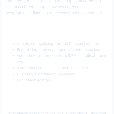
Kansspelautoriteit. Deze vergunning garandeert dat het
casino eerlijk en transparant opereert, en dat je
persoonlijke en financiële gegevens goed beschermd zijn.
Waar Let Je Op bij het Kiezen van een
Casino?
Licentie en regulering door de Kansspelautoriteit
Beoordelingen en ervaringen van andere spelers
Veilige betaalmethoden zoals iDEAL, creditcard en e-
wallets
Klantenservice die snel en behulpzaam is
Duidelijke voorwaarden en eerlijke
bonusaanbiedingen
Populaire Speltypen in
Nederlandse Online Casino’s
Het spelaanbod in online casino’s is zeer divers. Hieronder