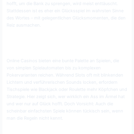
hofft, um die Bank zu sprengen, wird meist enttäuscht.
Stattdessen ist es eher ein Glücksspiel im wahrsten Sinne
des Wortes – mit gelegentlichen Glücksmomenten, die den
Reiz ausmachen.
Die Vielfalt der Spiele: Von Slots bis
Poker
Online Casinos bieten eine bunte Palette an Spielen, die
von simplen Spielautomaten bis zu komplexen
Pokervarianten reichen. Während Slots oft mit blinkenden
Lichtern und verführerischen Sounds locken, erfordern
Tischspiele wie Blackjack oder Roulette mehr Köpfchen und
Strategie. Hier zeigt sich, wer wirklich ein Ass im Ärmel hat
und wer nur auf Glück hofft. Doch Vorsicht: Auch die
scheinbar einfachsten Spiele können tückisch sein, wenn
man die Regeln nicht kennt.
Bonusangebote: Mehr Schein als