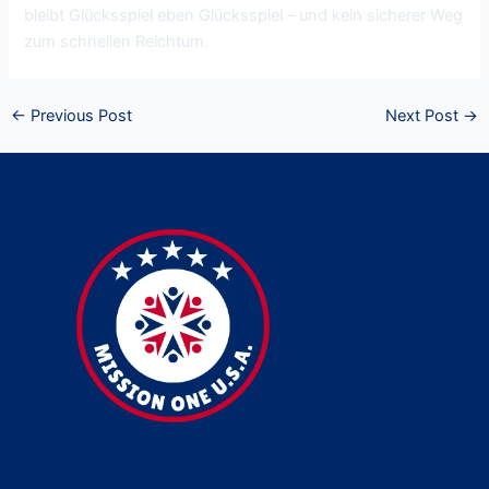
bleibt Glücksspiel eben Glücksspiel – und kein sicherer Weg
zum schnellen Reichtum.
←
Previous Post
Next Post
→