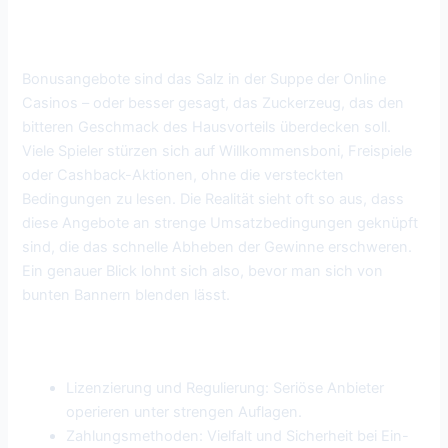
Sein?
Bonusangebote sind das Salz in der Suppe der Online
Casinos – oder besser gesagt, das Zuckerzeug, das den
bitteren Geschmack des Hausvorteils überdecken soll.
Viele Spieler stürzen sich auf Willkommensboni, Freispiele
oder Cashback-Aktionen, ohne die versteckten
Bedingungen zu lesen. Die Realität sieht oft so aus, dass
diese Angebote an strenge Umsatzbedingungen geknüpft
sind, die das schnelle Abheben der Gewinne erschweren.
Ein genauer Blick lohnt sich also, bevor man sich von
bunten Bannern blenden lässt.
Wichtige Kriterien bei der Casino-Wahl
Lizenzierung und Regulierung: Seriöse Anbieter
operieren unter strengen Auflagen.
Zahlungsmethoden: Vielfalt und Sicherheit bei Ein-