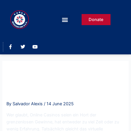
Skip
Post
to
navigation
Menu
content
Donate
OUR PASSION
OUR MISSION
F
T
Y
a
w
o
c
i
u
e
t
t
b
t
u
o
e
b
Online Casinos: Zwischen
o
r
e
k
Glücksrittern und
-
f
Zahlenjongleuren
By
Salvador Alexis
/
14 June 2025
Wer glaubt, Online Casinos seien ein Hort der
grenzenlosen Gewinne, hat entweder zu viel Zeit oder zu
wenig Erfahrung. Tatsächlich gleicht das virtuelle