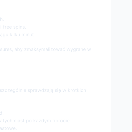
h.
 free spins.
ągu kilku minut.
reasures, aby zmaksymalizować wygrane w
 szczególnie sprawdzają się w krótkich
d.
natychmiast po każdym obrocie.
iastowe.