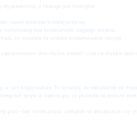
ę błyskawicznie, a obsługa jest intuicyjna:
iem, nawet podczas krótkiej przerwy.
ąc kontynuację bez konieczności ciągłego klikania.
hmiast, co pozwala na szybkie podejmowanie decyzji.
j zapracowanym dniu można znaleźć czas na szybkie spin‑o
szybkich rozgrywek
ty, w tym kryptowaluty. To oznacza, że niezależnie od mie
rzełączać języki w trakcie gry, co pozwala na jeszcze wi
znij grać—bez konieczności czekania na aktualizacje czy pr
rtowe