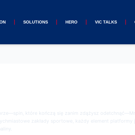
ION
SOLUTIONS
HERO
VIC TALKS
ck Wins for High‑Intensity S
 torze—spin, które kończą się zanim zdążysz odetchnąć—Mr 
ychmiastowe zakłady sportowe, każdy element platformy j
aliny.