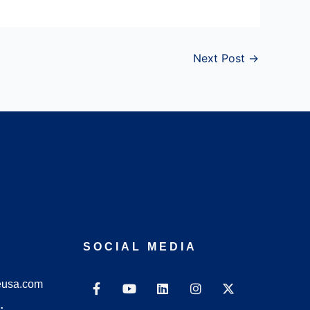
Next Post
→
SOCIAL MEDIA
F
L
Y
L
I
X
eusa.com
a
i
o
i
n
-
c
n
u
n
s
t
: