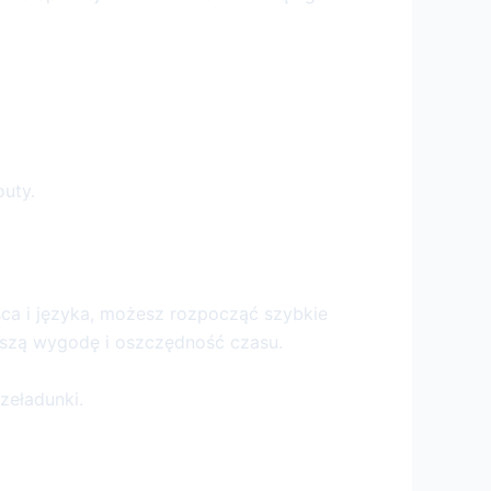
uty.
jsca i języka, możesz rozpocząć szybkie
ększą wygodę i oszczędność czasu.
zeładunki.