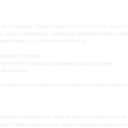
ygranych
na rozgrywkę. Często wystarczy mu kilka minut, by poczu
ja była jak najszybsza i najbardziej satysfakcjonująca. D
 długie wypłaty czy rozbudowane bonusy.
uterze i telefonie.
kręcenie bez konieczności klikania za każdym razem.
 specjalnych.
wila spędzona na platformie to intensywna dawka emocji i
kiej gry
erujących szybkie sesje są sloty. Mr Punter oferuje szerok
ek. Charakteryzują się one niską zmiennością, częstymi 