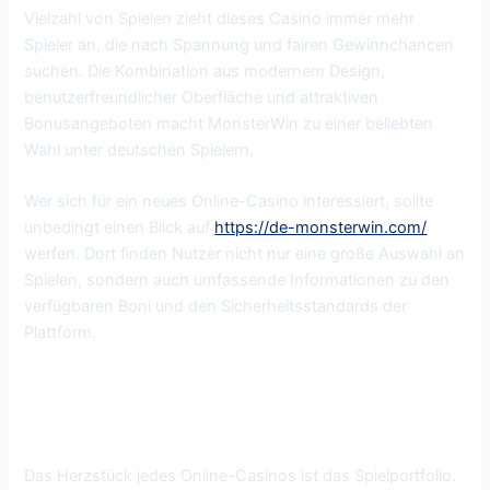
Vielzahl von Spielen zieht dieses Casino immer mehr
Spieler an, die nach Spannung und fairen Gewinnchancen
suchen. Die Kombination aus modernem Design,
benutzerfreundlicher Oberfläche und attraktiven
Bonusangeboten macht MonsterWin zu einer beliebten
Wahl unter deutschen Spielern.
Wer sich für ein neues Online-Casino interessiert, sollte
unbedingt einen Blick auf
https://de-monsterwin.com/
werfen. Dort finden Nutzer nicht nur eine große Auswahl an
Spielen, sondern auch umfassende Informationen zu den
verfügbaren Boni und den Sicherheitsstandards der
Plattform.
Spielangebot bei MonsterWin:
Vielfalt und Qualität
Das Herzstück jedes Online-Casinos ist das Spielportfolio.