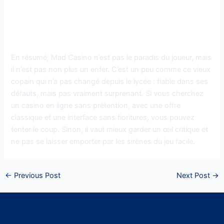
Conclusion : Mad Casino, un pari
à double tranchant
En résumé, Mad Casino n’est pas le paradis du joueur, mais
il n’est pas non plus un enfer. C’est un peu comme ce vieux
copain qui n’a pas changé depuis le lycée : fiable dans ses
défauts, mais pas vraiment surprenant. Si vous cherchez
un casino en ligne sans prétention, avec une offre
classique et une interface sans fioritures, vous pouvez
tenter le coup. Sinon, il vaut mieux garder un œil critique et
ne pas se laisser emporter par les sirènes du jeu facile.
←
Previous Post
Next Post
→