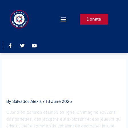
Skip
Post
to
navigation
Menu
content
Donate
OUR PASSION
OUR MISSION
F
T
Y
a
w
o
c
i
u
e
t
t
b
t
u
o
e
b
Mad Casino : Une plongée
o
r
e
k
sans filet dans l’univers du
-
f
jeu en ligne
By
Salvador Alexis
/
13 June 2025
Quand on parle de casinos en ligne, on imagine souvent
des paillettes, des jackpots qui explosent et des joueurs qui
crient victoire comme s’ils venaient de décrocher la lune.