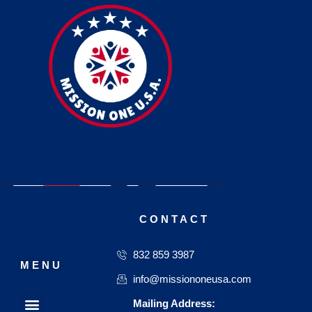
CONTACT
832 859 3987
MENU
info@missiononeusa.com
Menu
Mailing Address: