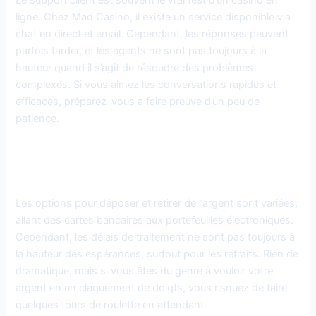
Le support client est souvent le vrai test d’un casino en
ligne. Chez Mad Casino, il existe un service disponible via
chat en direct et email. Cependant, les réponses peuvent
parfois tarder, et les agents ne sont pas toujours à la
hauteur quand il s’agit de résoudre des problèmes
complexes. Si vous aimez les conversations rapides et
efficaces, préparez-vous à faire preuve d’un peu de
patience.
Modes de paiement : la diversité à
l’épreuve des faits
Les options pour déposer et retirer de l’argent sont variées,
allant des cartes bancaires aux portefeuilles électroniques.
Cependant, les délais de traitement ne sont pas toujours à
la hauteur des espérances, surtout pour les retraits. Rien de
dramatique, mais si vous êtes du genre à vouloir votre
argent en un claquement de doigts, vous risquez de faire
quelques tours de roulette en attendant.