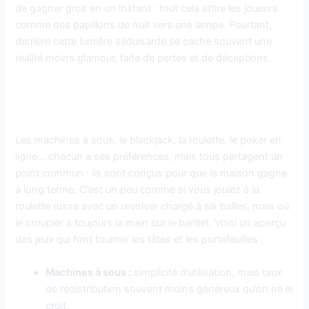
de gagner gros en un instant : tout cela attire les joueurs
comme des papillons de nuit vers une lampe. Pourtant,
derrière cette lumière séduisante se cache souvent une
réalité moins glamour, faite de pertes et de déceptions.
Les jeux les plus populaires et leurs
pièges
Les machines à sous, le blackjack, la roulette, le poker en
ligne… chacun a ses préférences, mais tous partagent un
point commun : ils sont conçus pour que la maison gagne
à long terme. C’est un peu comme si vous jouiez à la
roulette russe avec un revolver chargé à six balles, mais où
le croupier a toujours la main sur le barillet. Voici un aperçu
des jeux qui font tourner les têtes et les portefeuilles :
Machines à sous :
simplicité d’utilisation, mais taux
de redistribution souvent moins généreux qu’on ne le
croit.