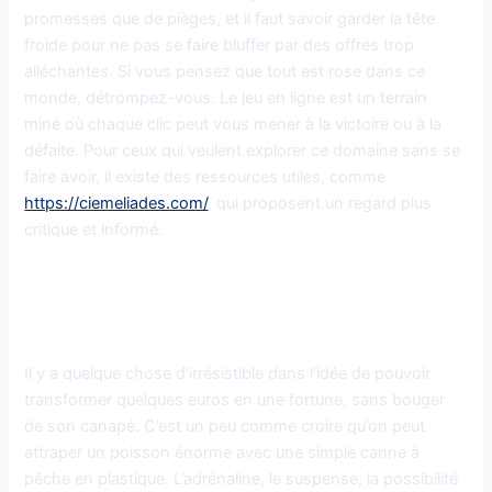
promesses que de pièges, et il faut savoir garder la tête
froide pour ne pas se faire bluffer par des offres trop
alléchantes. Si vous pensez que tout est rose dans ce
monde, détrompez-vous. Le jeu en ligne est un terrain
miné où chaque clic peut vous mener à la victoire ou à la
défaite. Pour ceux qui veulent explorer ce domaine sans se
faire avoir, il existe des ressources utiles, comme
https://ciemeliades.com/
, qui proposent un regard plus
critique et informé.
Pourquoi le jeu en ligne fascine
autant ?
Il y a quelque chose d’irrésistible dans l’idée de pouvoir
transformer quelques euros en une fortune, sans bouger
de son canapé. C’est un peu comme croire qu’on peut
attraper un poisson énorme avec une simple canne à
pêche en plastique. L’adrénaline, le suspense, la possibilité