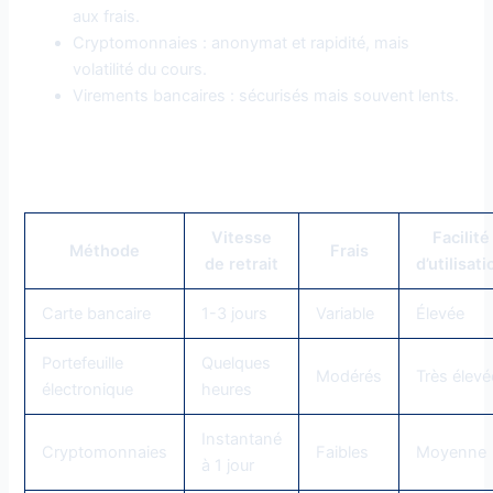
aux frais.
Cryptomonnaies : anonymat et rapidité, mais
volatilité du cours.
Virements bancaires : sécurisés mais souvent lents.
Tableau comparatif des méthodes de
paiement courantes
Vitesse
Facilité
Méthode
Frais
de retrait
d’utilisati
Carte bancaire
1-3 jours
Variable
Élevée
Portefeuille
Quelques
Modérés
Très élevé
électronique
heures
Instantané
Cryptomonnaies
Faibles
Moyenne
à 1 jour