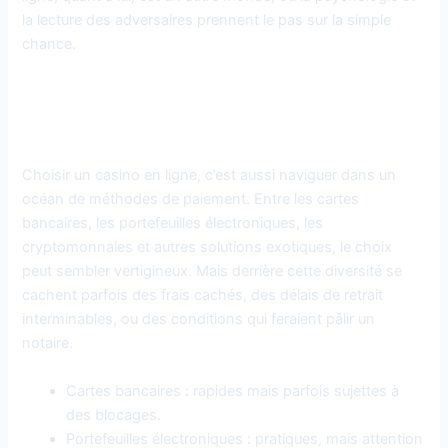
la lecture des adversaires prennent le pas sur la simple
chance.
Les méthodes de paiement : un
labyrinthe à ne pas sous-estimer
Choisir un casino en ligne, c’est aussi naviguer dans un
océan de méthodes de paiement. Entre les cartes
bancaires, les portefeuilles électroniques, les
cryptomonnaies et autres solutions exotiques, le choix
peut sembler vertigineux. Mais derrière cette diversité se
cachent parfois des frais cachés, des délais de retrait
interminables, ou des conditions qui feraient pâlir un
notaire.
Cartes bancaires : rapides mais parfois sujettes à
des blocages.
Portefeuilles électroniques : pratiques, mais attention