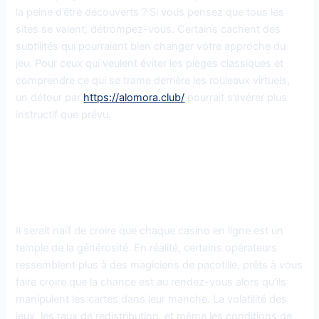
la peine d’être découverts ? Si vous pensez que tous les
sites se valent, détrompez-vous. Certains cachent des
subtilités qui pourraient bien changer votre approche du
jeu. Pour ceux qui veulent éviter les pièges classiques et
comprendre ce qui se trame derrière les rouleaux virtuels,
un détour par
https://alomora.club/
pourrait s’avérer plus
instructif que prévu.
Pourquoi les casinos en ligne ne
sont pas tous des oasis de
chance
Il serait naïf de croire que chaque casino en ligne est un
temple de la générosité. En réalité, certains opérateurs
ressemblent plus à des magiciens de pacotille, prêts à vous
faire croire que la chance est au rendez-vous alors qu’ils
manipulent les cartes dans leur manche. La volatilité des
jeux, les taux de redistribution, et même les conditions de