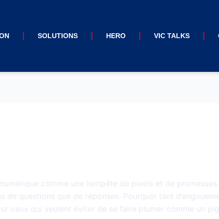
ION
SOLUTIONS
HERO
VIC TALKS
 entre illusions et vérités
 numérique comme une tempête de pixels et de promesses. Po
plus de questions que de réponses. Pourquoi tant d’engoueme
our ceux qui veulent éviter de se faire plumer comme un pig