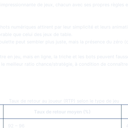
 impressionnante de jeux, chacun avec ses propres règles et
ts numériques attirent par leur simplicité et leurs animati
rable que celui des jeux de table.
roulette peut sembler plus juste, mais la présence du zéro (
re en jeu, mais en ligne, la triche et les bots peuvent fauss
e meilleur ratio chance/stratégie, à condition de connaître
aux de retour moyen
Taux de retour au joueur (RTP) selon le type de jeu
Taux de retour moyen (%)
92 – 96