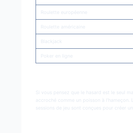
Roulette européenne
Roulette américaine
Blackjack
Poker en ligne
Les pièges psycholog
Si vous pensez que le hasard est le seul m
accroché comme un poisson à l’hameçon. Les
sessions de jeu sont conçues pour créer une
Quelques astuces pour ne p