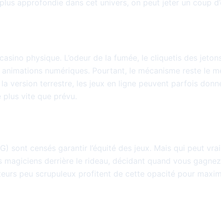
lus approfondie dans cet univers, on peut jeter un coup d’œ
es jeux de hasard en ligne
sino physique. L’odeur de la fumée, le cliquetis des jetons, 
s animations numériques. Pourtant, le mécanisme reste le m
la version terrestre, les jeux en ligne peuvent parfois donn
 plus vite que prévu.
 ennemis ?
 sont censés garantir l’équité des jeux. Mais qui peut vraim
s magiciens derrière le rideau, décidant quand vous gagnez
teurs peu scrupuleux profitent de cette opacité pour maximi
leurs pièges