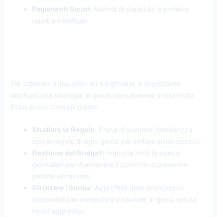
Pagamenti Sicuri:
Metodi di deposito e prelievo
rapidi e certificati.
Come Massimizzare l’Esperienza
di Gioco su Kingmaker
Per ottenere il massimo da Kingmaker, è importante
adottare una strategia di gioco consapevole e informata.
Ecco alcuni consigli pratici:
Studiare le Regole:
Prima di puntare, familiarizza
con le regole di ogni gioco per evitare errori costosi.
Gestione del Budget:
Imposta limiti di spesa
giornalieri per mantenere il controllo e prevenire
perdite eccessive.
Sfruttare i Bonus:
Approfitta delle promozioni
disponibili per aumentare il capitale di gioco senza
rischi aggiuntivi.