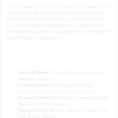
Uno degli elementi chiave del successo di Kingmaker è la
sua attenzione alla sicurezza e alla trasparenza, aspetti
fondamentali nel settore iGaming. La piattaforma utilizza
protocolli di crittografia all’avanguardia e rispetta tutte le
normative italiane vigenti, assicurando così un ambiente di
gioco affidabile e regolamentato.
Vantaggi e Funzionalità Principali
di Kingmaker
Varietà di Giochi:
Oltre 100 titoli tra slot, roulette,
blackjack e giochi live.
Interfaccia Intuitiva:
Design user-friendly
ottimizzato per desktop e dispositivi mobili.
Bonus e Promozioni:
Programmi fedeltà, bonus di
benvenuto e tornei esclusivi.
Supporto Clienti 24/7:
Assistenza multilingue via
chat, email e telefono.