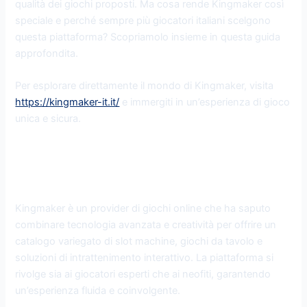
qualità dei giochi proposti. Ma cosa rende Kingmaker così
speciale e perché sempre più giocatori italiani scelgono
questa piattaforma? Scopriamolo insieme in questa guida
approfondita.
Per esplorare direttamente il mondo di Kingmaker, visita
https://kingmaker-it.it/
e immergiti in un’esperienza di gioco
unica e sicura.
Cos’è Kingmaker e Perché Sta
Conquistando il Mercato Italiano
Kingmaker è un provider di giochi online che ha saputo
combinare tecnologia avanzata e creatività per offrire un
catalogo variegato di slot machine, giochi da tavolo e
soluzioni di intrattenimento interattivo. La piattaforma si
rivolge sia ai giocatori esperti che ai neofiti, garantendo
un’esperienza fluida e coinvolgente.