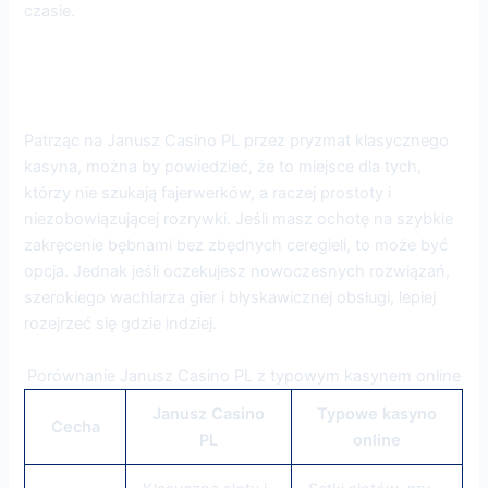
czasie.
Podsumowanie – dla kogo jest Janusz
Casino PL?
Patrząc na Janusz Casino PL przez pryzmat klasycznego
kasyna, można by powiedzieć, że to miejsce dla tych,
którzy nie szukają fajerwerków, a raczej prostoty i
niezobowiązującej rozrywki. Jeśli masz ochotę na szybkie
zakręcenie bębnami bez zbędnych ceregieli, to może być
opcja. Jednak jeśli oczekujesz nowoczesnych rozwiązań,
szerokiego wachlarza gier i błyskawicznej obsługi, lepiej
rozejrzeć się gdzie indziej.
Porównanie Janusz Casino PL z typowym kasynem online
Janusz Casino
Typowe kasyno
Cecha
PL
online