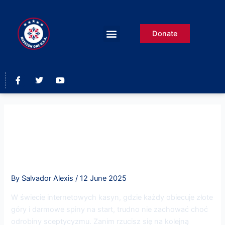
Skip
Post
to
navigation
Menu
content
Donate
OUR PASSION
OUR MISSION
F
T
Y
a
w
o
c
i
u
e
t
t
b
t
u
o
e
b
Janusz Casino PL – Czy to
o
r
e
k
naprawdę miejsce dla
-
f
każdego gracza?
By
Salvador Alexis
/
12 June 2025
W świecie internetowych kasyn, gdzie każdy obiecuje złote
góry i darmowe spiny na start, trudno nie zachować choć
odrobiny sceptycyzmu. Zanim rzucisz się na kolejną