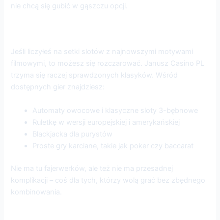
nie chcą się gubić w gąszczu opcji.
Oferta gier – czy jest czego szukać?
Jeśli liczyłeś na setki slotów z najnowszymi motywami
filmowymi, to możesz się rozczarować. Janusz Casino PL
trzyma się raczej sprawdzonych klasyków. Wśród
dostępnych gier znajdziesz:
Automaty owocowe i klasyczne sloty 3-bębnowe
Ruletkę w wersji europejskiej i amerykańskiej
Blackjacka dla purystów
Proste gry karciane, takie jak poker czy baccarat
Nie ma tu fajerwerków, ale też nie ma przesadnej
komplikacji – coś dla tych, którzy wolą grać bez zbędnego
kombinowania.
Bezpieczeństwo i licencje – czy