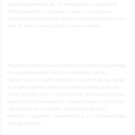
szybkie odpowiedzi, ale też kompetencja i uprzejmość.
Warto sprawdzić, czy kasyno oferuje czat na żywo,
wsparcie telefoniczne lub choćby szybką odpowiedź na e-
mail. To może zaoszczędzić ci sporo nerwów.
Program lojalnościowy – czy
warto się nim ekscytować?
Programy lojalnościowe w kasynach często przypominają
te z supermarketów – niby coś dostajesz, ale czy
naprawdę jest to warte zachodu? Czasem nagrody są tak
skomplikowane do zdobycia, że bardziej opłaca się po
prostu grać bez nich. Z drugiej strony, jeśli kasyno oferuje
przejrzysty system punktów i realne bonusy, może to być
miły dodatek do rozgrywki. Zawsze jednak warto
przeczytać regulamin i zastanowić się, czy nie przepłacasz
za iluzję korzyści.