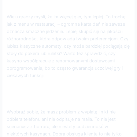
się liczy?
Wielu graczy myśli, że im więcej gier, tym lepiej. To trochę
jak z menu w restauracji – ogromna karta dań nie zawsze
oznacza smaczne jedzenie. Lepiej skupić się na jakości i
różnorodności, która odpowiada twoim preferencjom. Czy
lubisz klasyczne automaty, czy może bardziej pociągają cię
stoły do pokera lub ruletki? Warto też sprawdzić, czy
kasyno współpracuje z renomowanymi dostawcami
oprogramowania, bo to często gwarancja uczciwej gry i
ciekawych funkcji.
Obsługa klienta – czy ktoś naprawdę
odpowie na twoje pytania?
Wyobraź sobie, że masz problem z wypłatą i nikt nie
odbiera telefonu ani nie odpisuje na maila. To nie jest
scenariusz z horroru, ale niestety codzienność w
niektórych kasynach. Dobra obsługa klienta to nie tylko