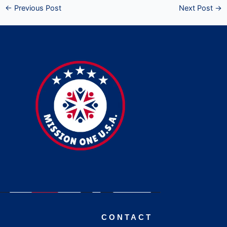
←
Previous Post
Next Post
→
CONTACT