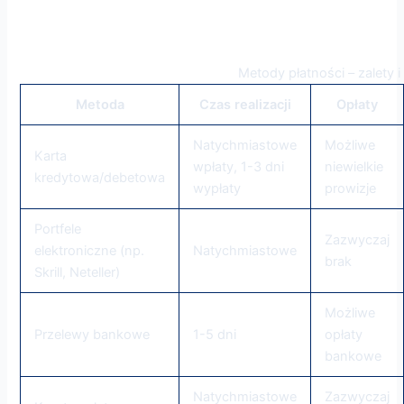
Porównanie popularnych metod płatności
w kasynach online
Metody płatności – zalety 
Metoda
Czas realizacji
Opłaty
Natychmiastowe
Możliwe
Karta
wpłaty, 1-3 dni
niewielkie
kredytowa/debetowa
wypłaty
prowizje
Portfele
Zazwyczaj
elektroniczne (np.
Natychmiastowe
brak
Skrill, Neteller)
Możliwe
Przelewy bankowe
1-5 dni
opłaty
bankowe
Natychmiastowe
Zazwyczaj