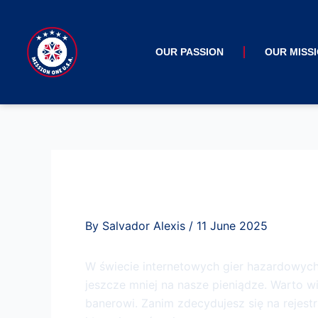
Skip
Post
to
navigation
content
OUR PASSION
OUR MISS
Jak wybrać kasyno on
By
Salvador Alexis
/
11 June 2025
W świecie internetowych gier hazardowych 
jeszcze mniej na nasze pieniądze. Warto 
banerowi. Zanim zdecydujesz się na rejest