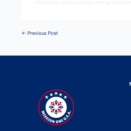
informacje, które pomogą uniknąć rozczaro
←
Previous Post