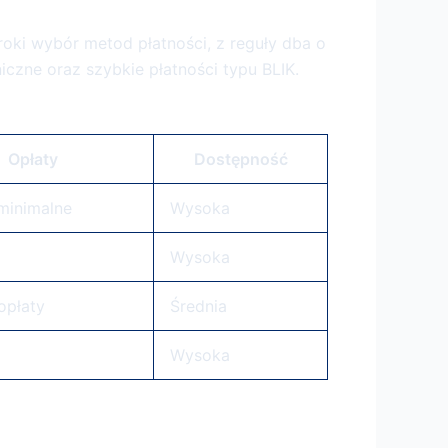
eroki wybór metod płatności, z reguły dba o
czne oraz szybkie płatności typu BLIK.
Opłaty
Dostępność
 minimalne
Wysoka
Wysoka
opłaty
Średnia
Wysoka
a pytania?