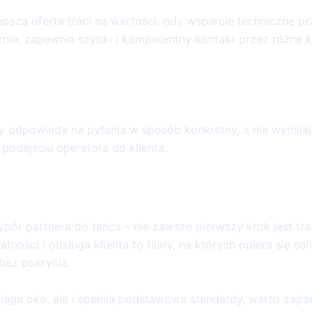
lepsza oferta traci na wartości, gdy wsparcie techniczne
nie, zapewnia szybki i kompetentny kontakt przez różne k
czy odpowiada na pytania w sposób konkretny, a nie wymij
podejściu operatora do klienta.
 warto ryzykować?
ór partnera do tańca – nie zawsze pierwszy krok jest traf
atności i obsługa klienta to filary, na których opiera się s
bez pokrycia.
yciąga oko, ale i spełnia podstawowe standardy, warto zajr