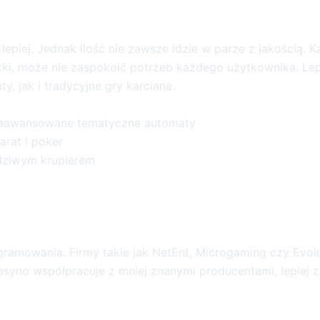
żnorodność to tylko chwyt ma
lepiej. Jednak ilość nie zawsze idzie w parze z jakością. 
etki, może nie zaspokoić potrzeb każdego użytkownika. Le
, jak i tradycyjne gry karciane.
zaawansowane tematyczne automaty
arat i poker
wdziwym krupierem
 jest uczciwa?
amowania. Firmy takie jak NetEnt, Microgaming czy Evolu
i kasyno współpracuje z mniej znanymi producentami, lepiej
zy kasyno ułatwia życie grac