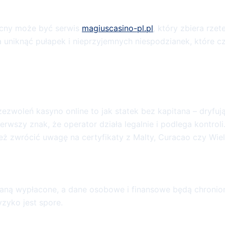
cny może być serwis
magiuscasino-pl.pl
, który zbiera rze
a uniknąć pułapek i nieprzyjemnych niespodzianek, które 
– fundament zaufania
zwoleń kasyno online to jak statek bez kapitana – dryfuj
wszy znak, że operator działa legalnie i podlega kontroli
eż zwrócić uwagę na certyfikaty z Malty, Curacao czy Wielk
k ważna?
staną wypłacone, a dane osobowe i finansowe będą chronio
yzyko jest spore.