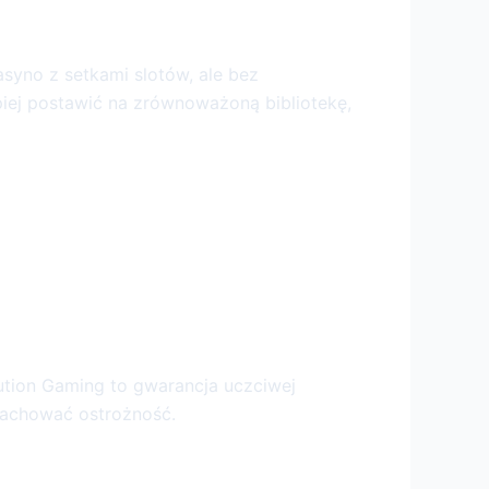
rketingowy?
Kasyno z setkami slotów, ale bez
piej postawić na zrównoważoną bibliotekę,
tion Gaming to gwarancja uczciwej
 zachować ostrożność.
zom?