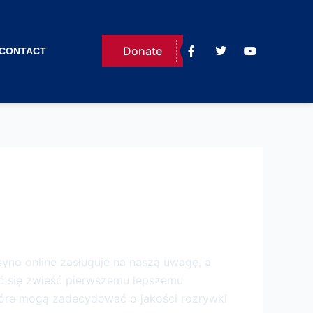
F
T
Y
Donate
CONTACT
a
w
o
c
i
u
e
t
t
b
t
u
o
e
b
o
r
e
k
-
f
zekiwań?
syno online zasługuje na naszą uwagę, a
ać się zwieść pierwszemu lepszemu
które mogą zadecydować o jakości rozrywki