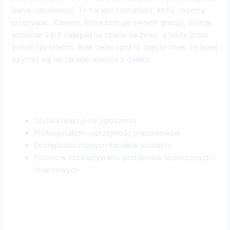
jasnej odpowiedzi. To nie jest scenariusz, który chcemy
przeżywać. Kasyno, które szanuje swoich graczy, oferuje
wsparcie 24/7, najlepiej na czacie na żywo, a także przez
e-mail czy telefon. Brak takiej opcji to często znak, że lepiej
trzymać się od takiego miejsca z daleka.
Co powinno wyróżniać dobrą obsługę
klienta?
Szybka reakcja na zgłoszenia
Profesjonalizm i uprzejmość pracowników
Dostępność różnych kanałów kontaktu
Pomoc w rozwiązywaniu problemów technicznych i
finansowych
Podsumowanie – czy istnieje
idealne kasyno online?