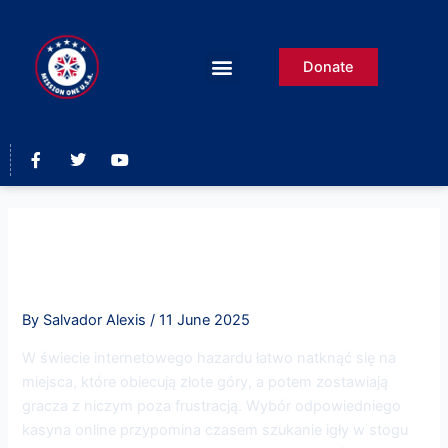
Skip
Post
to
navigation
Menu
content
Donate
OUR PASSION
OUR MISSION
F
T
Y
a
w
o
c
i
u
e
t
t
b
t
u
o
e
b
Jak wybrać kasyno online,
o
r
e
k
które nie rozczaruje?
-
f
By
Salvador Alexis
/
11 June 2025
W świecie internetowego hazardu łatwo natknąć się na
miejsca, które obiecują złote góry, a potem zostawiają
gracza z niczym poza frustracją. Wybór odpowiedniego
kasyna online przypomina czasem szukanie igły w stogu