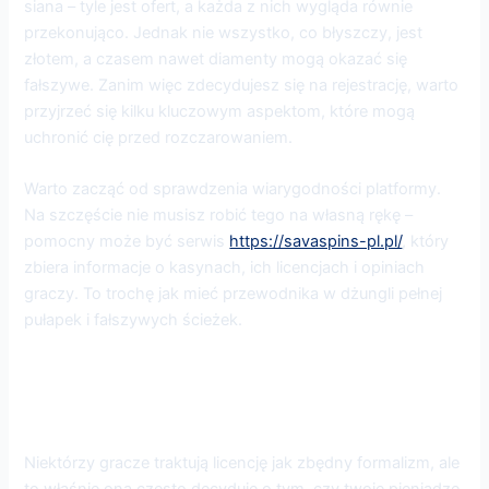
siana – tyle jest ofert, a każda z nich wygląda równie
przekonująco. Jednak nie wszystko, co błyszczy, jest
złotem, a czasem nawet diamenty mogą okazać się
fałszywe. Zanim więc zdecydujesz się na rejestrację, warto
przyjrzeć się kilku kluczowym aspektom, które mogą
uchronić cię przed rozczarowaniem.
Warto zacząć od sprawdzenia wiarygodności platformy.
Na szczęście nie musisz robić tego na własną rękę –
pomocny może być serwis
https://savaspins-pl.pl/
, który
zbiera informacje o kasynach, ich licencjach i opiniach
graczy. To trochę jak mieć przewodnika w dżungli pełnej
pułapek i fałszywych ścieżek.
Licencje i regulacje – czy to
naprawdę ma znaczenie?
Niektórzy gracze traktują licencję jak zbędny formalizm, ale