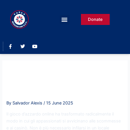
Skip
Post
to
navigation
Menu
content
Donate
OUR PASSION
OUR MISSION
F
T
Y
a
w
o
c
i
u
e
t
t
b
t
u
o
e
b
Il Mondo del Gioco
o
r
e
k
d’Azzardo Online: Tra Realtà
-
f
e Illusioni
By
Salvador Alexis
/
15 June 2025
Il gioco d’azzardo online ha trasformato radicalmente il
modo in cui gli appassionati si avvicinano alle scommesse
e ai casinò. Non è più necessario infilarsi in un locale