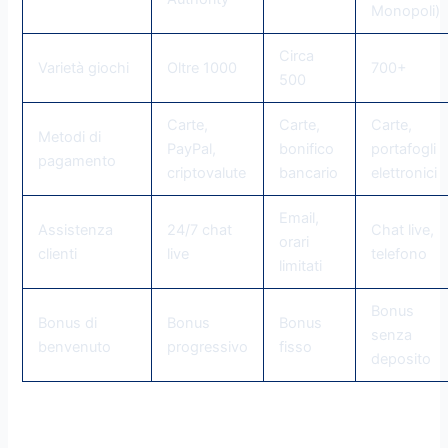
Monopoli)
Circa
Varietà giochi
Oltre 1000
700+
500
Carte,
Carte,
Carte,
Metodi di
PayPal,
bonifico
portafogli
pagamento
criptovalute
bancario
elettronici
Email,
Assistenza
24/7 chat
Chat live,
orari
clienti
live
telefono
limitati
Bonus
Bonus di
Bonus
Bonus
senza
benvenuto
progressivo
fisso
deposito
Un Occhio Critico sui Bonus