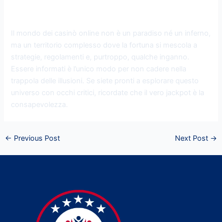
Conclusioni: Tra Scetticismo e Passione
Il mondo dei casinò online non è un paradiso né un inferno,
ma un territorio complesso dove la fortuna si mescola a
strategie, regolamenti e, purtroppo, qualche inganno.
Essere informati è l’unico modo per non cadere nella
trappola delle illusioni. Se siete pronti a esplorare questo
universo con occhi critici, ricordate che il vero jackpot è la
consapevolezza.
←
Previous Post
Next Post
→