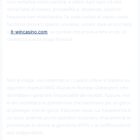
così semplice come sembra, e dietro ogni spin c’è una
storia fatta di numeri, probabilità e, diciamolo, qualche
fregatura ben mascherata. Se siete curiosi di capire come
funziona davvero questo universo, potete dare un’occhiata
a
it-wincasino.com
, un portale che prova a fare un po’ di
chiarezza senza troppi fronzoli.
Come Funzionano Davvero i
Casinò Online?
Non è magia, ma matematica. I casinò online si basano su
algoritmi chiamati RNG (Random Number Generator), che
dovrebbero garantire l’imparzialità dei risultati. Eppure, non
è raro imbattersi in piattaforme che sembrano più un gioco
di prestigio che un gioco d’azzardo equo. La trasparenza è
un tasto dolente: pochi operatori mostrano chiaramente le
percentuali di ritorno al giocatore (RTP) o le certificazioni di
enti indipendenti.