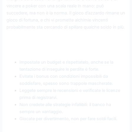
vincere a poker con una scala reale in mano: può
succedere, ma non è la norma. Il gioco d’azzardo rimane un
gioco di fortuna, e chi vi promette alchimie vincenti
probabilmente sta cercando di spillare qualche soldo in più.
Consigli Pratici per Non Perdere la
Bussola
Impostate un budget e rispettatelo, anche se la
tentazione di inseguire le perdite è forte.
Evitate i bonus con condizioni impossibili da
soddisfare, spesso sono trappole mascherate.
Leggete sempre le recensioni e verificate le licenze
prima di registrarvi.
Non credete alle strategie infallibili: il banco ha
sempre un vantaggio.
Giocate per divertimento, non per fare soldi facili.