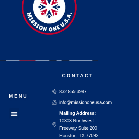
CONTACT
832 859 3987
MENU
info@missiononeusa.com
Menu
Mailing Address:
10303 Northwest
Our Passion
Our Mission
Freeway Suite 200
Houston, TX 77092