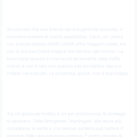
Il Ruolo delle Licenze e della
Regolamentazione
Se pensate che una licenza sia una garanzia assoluta, vi
conviene rivedere le vostre aspettative. Certo, un casinò
con licenza italiana AAMS (ADM) offre maggiori tutele, ma
non è una bacchetta magica che elimina ogni rischio. La
burocrazia spesso si muove più lentamente delle truffe
online, e non è raro che qualche sito borderline riesca a
infilarsi nel mercato. La prudenza, quindi, non è mai troppa.
Strategie e Miti: Cosa Funziona
Davvero?
Tra chi gioca per hobby e chi per professione, le strategie
si sprecano. Dalle famigerate “martingale” alle teorie più
complesse, la verità è che nessun sistema può battere il
margine della casa nel lungo termine. È come cercare di