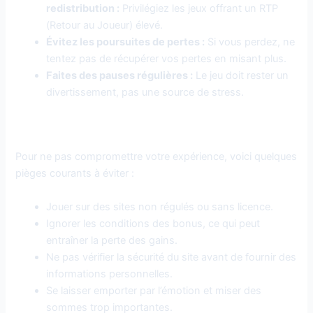
redistribution :
Privilégiez les jeux offrant un RTP
(Retour au Joueur) élevé.
Évitez les poursuites de pertes :
Si vous perdez, ne
tentez pas de récupérer vos pertes en misant plus.
Faites des pauses régulières :
Le jeu doit rester un
divertissement, pas une source de stress.
Les erreurs fréquentes à éviter
Pour ne pas compromettre votre expérience, voici quelques
pièges courants à éviter :
Jouer sur des sites non régulés ou sans licence.
Ignorer les conditions des bonus, ce qui peut
entraîner la perte des gains.
Ne pas vérifier la sécurité du site avant de fournir des
informations personnelles.
Se laisser emporter par l’émotion et miser des
sommes trop importantes.