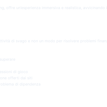
ing, offre un’esperienza immersiva e realistica, avvicinando 
 in Modo Responsabile
ività di svago e non un modo per risolvere problemi finanzia
superare
essioni di gioco
one offerti dai siti
problema di dipendenza
lle Migliori Piattaforme di Gi