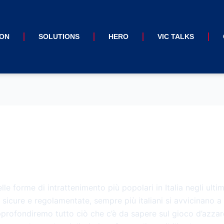
ION
SOLUTIONS
HERO
VIC TALKS
co d’Azzardo Online in Italia
le forme di intrattenimento più popolari in Italia negli ultimi
o sicure e regolamentate, sempre più italiani si avvicinano a
approfondiremo tutto ciò che c’è da sapere sul gioco d’azzard