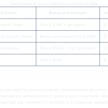
Piattaforme di Gioco Online Autorizzate in Italia
 di Giochi
Bonus di Benvenuto
L
ackjack, Poker
Fino a 500€ + giri gratis
Sì
ve, Casinò, Poker
Bonus scommesse fino a 100€
Sì
, Scommesse
Fino a 1000€ + 200 giri gratis
Sì
t
Fino a 500€
Sì
nta una realtà in continua crescita, regolamentata da norme 
amentale per un’esperienza di gioco sicura e divertente. Ri
disponibili per mantenere il controllo è la chiave per goders