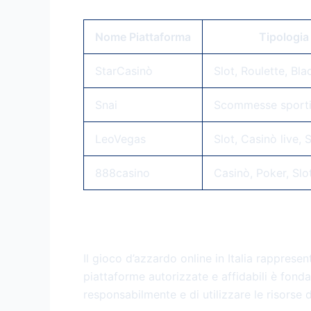
Nome Piattaforma
Tipologia
StarCasinò
Slot, Roulette, Bl
Snai
Scommesse sporti
LeoVegas
Slot, Casinò live
888casino
Casinò, Poker, Slo
Conclusioni
Il gioco d’azzardo online in Italia rapprese
piattaforme autorizzate e affidabili è fond
responsabilmente e di utilizzare le risorse 