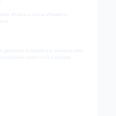
.
le affidarsi a risorse affidabili e
tore.
nline in Italia
 garantisce la legalità e la sicurezza delle
i protezione contro truffe e pratiche