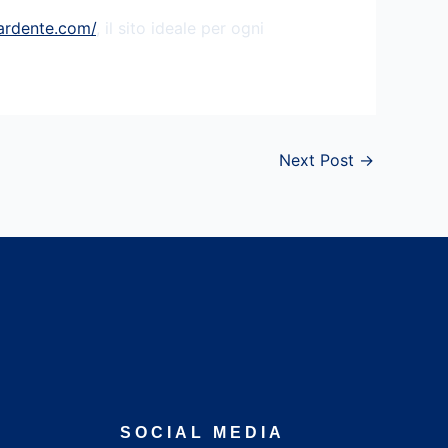
-ardente.com/
, il sito ideale per ogni
Next Post
→
SOCIAL MEDIA