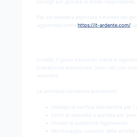
consigli per giocare in modo responsabile, 
Per chi desidera esplorare il mondo del gio
aggiornate come
https://it-ardente.com/
, u
Normative e Regolamen
In Italia, il gioco d’azzardo online è regol
piattaforme autorizzate. Solo i siti con li
scorrette.
Le principali normative prevedono:
Obbligo di verifica dell’identità per i
Limiti di deposito e puntata per prev
Divieto di pubblicità ingannevole
Monitoraggio costante delle attività 