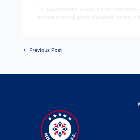
Per approfondire ulteriormente e rimanere ag
appassionato di gioco d’azzardo online in It
←
Previous Post