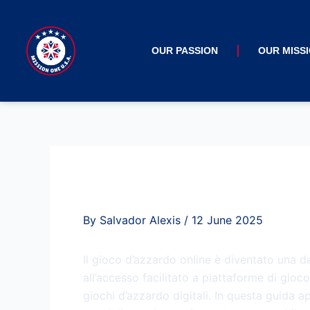
Skip
Post
to
navigation
content
OUR PASSION
OUR MISS
Guida Completa al Gio
By
Salvador Alexis
/
12 June 2025
Il gioco d’azzardo online è diventato una del
all’accesso facilitato a piattaforme di gioc
giochi d’azzardo digitali. In questa guida 